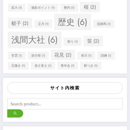
桜
(2)
拡大
(1)
撮影ポイント
(1)
整列
(1)
歴史
(6)
梃子
(2)
正月
(1)
流鏑馬
(1)
浅間大社
(6)
笛
(2)
祭り
(1)
花見
(2)
笠雲
(1)
節分祭
(1)
表示
(1)
訓練
(1)
豆撒き
(1)
逆さ富士
(1)
青年会
(1)
餅つき
(1)
サイト内検索