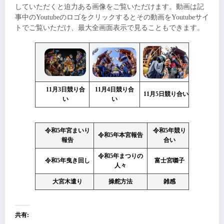
していただくと迫力ある画像をご覧いただけます。動画は記
事中のYoutubeのロゴをクリックするとその動画をYoutubeサイ
トでご覧いただけ、最大全画面表示で見ることもできます。
11月3日競り合
11月4日競り合
11月5日競り合い
い
い
令和5年宮まいり
令和5年競り
令和5年本宮報告
報告
合い
令和5年まつりの
令和5年曳き回し
富士宮囃子
人々
大宮木遣り
操舵方法
雑感
共有: