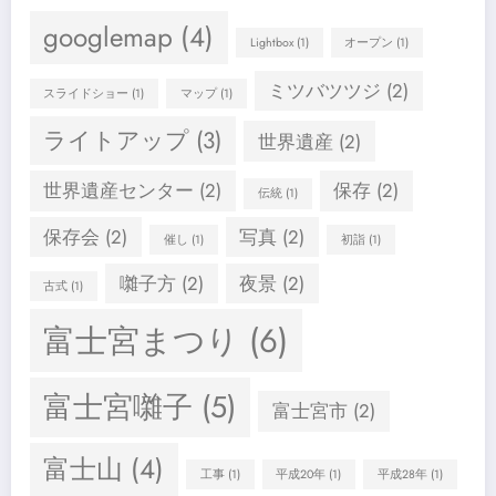
googlemap
(4)
Lightbox
(1)
オープン
(1)
ミツバツツジ
(2)
スライドショー
(1)
マップ
(1)
ライトアップ
(3)
世界遺産
(2)
世界遺産センター
(2)
保存
(2)
伝統
(1)
保存会
(2)
写真
(2)
催し
(1)
初詣
(1)
囃子方
(2)
夜景
(2)
古式
(1)
富士宮まつり
(6)
富士宮囃子
(5)
富士宮市
(2)
富士山
(4)
工事
(1)
平成20年
(1)
平成28年
(1)