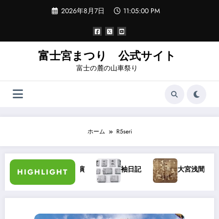
コ
2026年8月7日
11:05:00 PM
ン
テ
ン
ツ
へ
富士宮まつり 公式サイト
ス
富士の麓の山車祭り
キ
ッ
プ
ホーム
R5seri
加藤長三郎氏講演
袖日記
大宮浅間秋祭り・
HIGHLIGHT