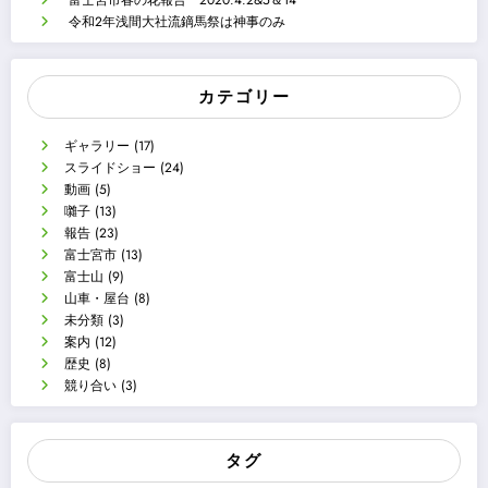
富士宮市春の花報告 2020.4.2&5＆14
令和2年浅間大社流鏑馬祭は神事のみ
カテゴリー
ギャラリー
(17)
スライドショー
(24)
動画
(5)
囃子
(13)
報告
(23)
富士宮市
(13)
富士山
(9)
山車・屋台
(8)
未分類
(3)
案内
(12)
歴史
(8)
競り合い
(3)
タグ