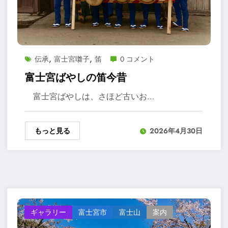
,
,
伝承
富士宮囃子
笛
0 コメント
富士宮ばやしの笛今昔
富士宮ばやしは、さほど古いお…
もっと見る
2026年4月30日
ギャラリー
富士宮市
富士山
案内