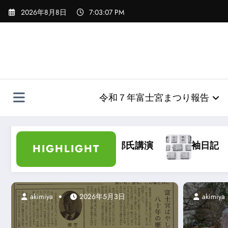
コ
2026年8月8日
7:03:09 PM
ン
テ
ン
ツ
へ
ス
キ
令和７年富士宮まつり報告
ッ
プ
演
袖日記
大宮浅間秋祭り・大宮祭りば
HIGHLIGHT
akimiya
2026年5月3日
akimiya
2026年1月19日
akimiya