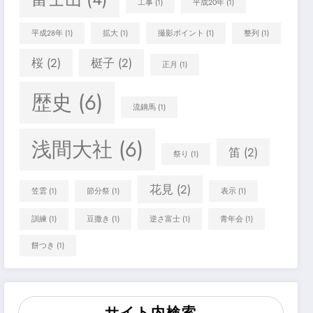
工事
(1)
平成20年
(1)
平成28年
(1)
拡大
(1)
撮影ポイント
(1)
整列
(1)
桜
(2)
梃子
(2)
正月
(1)
歴史
(6)
流鏑馬
(1)
浅間大社
(6)
笛
(2)
祭り
(1)
花見
(2)
笠雲
(1)
節分祭
(1)
表示
(1)
訓練
(1)
豆撒き
(1)
逆さ富士
(1)
青年会
(1)
餅つき
(1)
サイト内検索