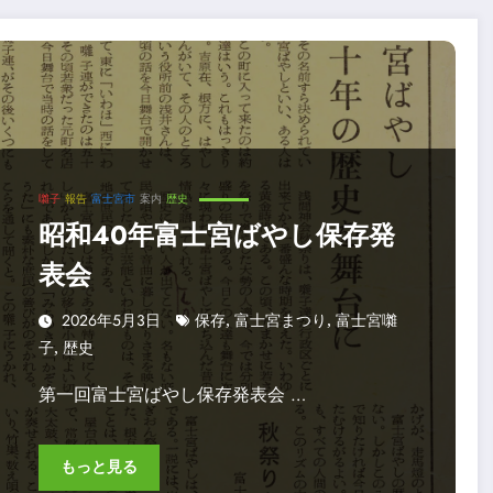
囃子
報告
富士宮市
案内
歴史
昭和40年富士宮ばやし保存発
表会
2026年5月3日
保存
富士宮まつり
富士宮囃
,
,
子
歴史
,
第一回富士宮ばやし保存発表会 …
もっと見る