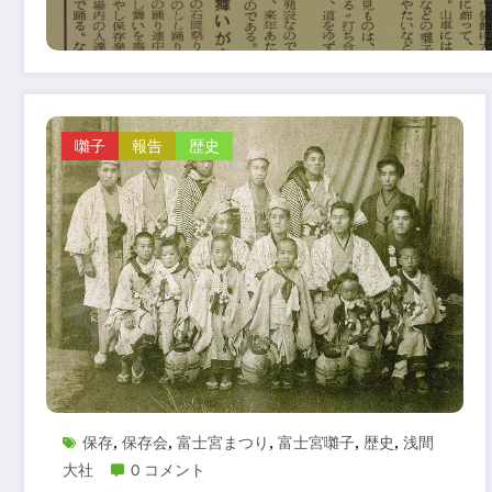
囃子
報告
歴史
保存
保存会
富士宮まつり
富士宮囃子
歴史
浅間
,
,
,
,
,
大社
0 コメント