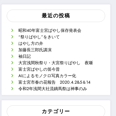
最近の投稿
昭和40年富士宮ばやし保存発表会
“祭りばやし”をきいて
はやし方の弁
加藤長三郎氏講演
袖日記
大宮浅間秋祭り・大宮祭りばやし 夜噺
富士宮ばやしの笛今昔
AIによるモノクロ写真カラー化
富士宮市春の花報告 2020.4.2&5＆14
令和2年浅間大社流鏑馬祭は神事のみ
カテゴリー