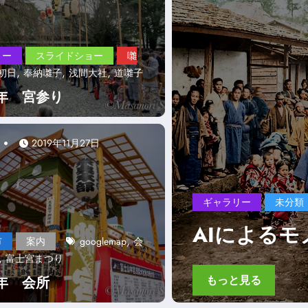
リー
スライドショー
囃
,
,
,
初日
奉納囃子
浅間大社
道囃子
年 宮参り
2019年11月27日
ギャラリー
真カラー化
富士宮市春
,
市
案内
googlemap
会
,
富士宮まつり
もっと見る
年 会所