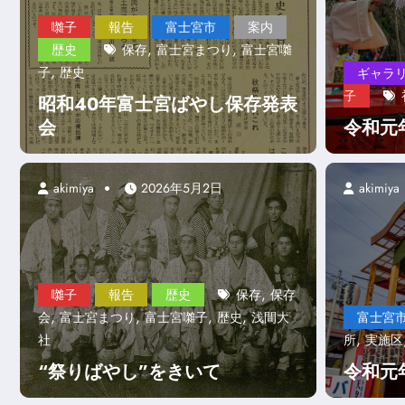
囃子
報告
富士宮市
案内
,
,
歴史
保存
富士宮まつり
富士宮囃
,
子
歴史
ギャラ
子
昭和40年富士宮ばやし保存発表
会
令和元
akimiya
2026年5月2日
akimiya
ギャラリー
未分類
案内
歴史
,
囃子
報告
歴史
保存
保存
夜噺
AIによるモノクロ写
,
,
,
,
会
富士宮まつり
富士宮囃子
歴史
浅間大
富士宮
,
社
所
実施区
もっと見る
“祭りばやし”をきいて
令和元