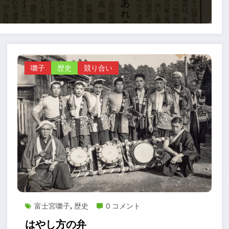
囃子
歴史
競り合い
富士宮囃子
歴史
0 コメント
,
はやし方の弁