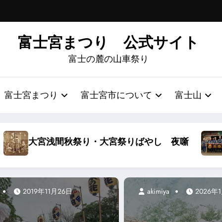
富士宮まつり 公式サイト
富士の麓の山車祭り
富士宮まつり
富士宮市について
富士山
やし 夜噺
富士宮ばやしの笛今昔
A
2019年11月26日
akimiya