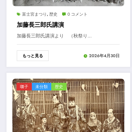
富士宮まつり
歴史
0 コメント
,
加藤長三郎氏講演
加藤長三郎氏講演より （秋祭り…
もっと見る
2026年4月30日
囃子
未分類
歴史