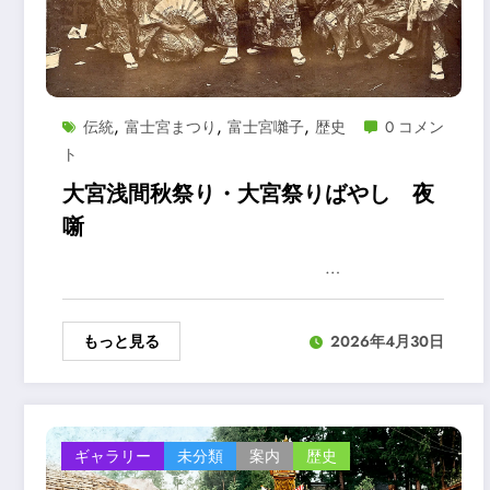
,
,
,
伝統
富士宮まつり
富士宮囃子
歴史
0 コメン
ト
大宮浅間秋祭り・大宮祭りばやし 夜
噺
…
もっと見る
2026年4月30日
ギャラリー
未分類
案内
歴史