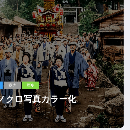
,
,
富士宮市
富士山
案内
ミツバツツジ
桜
花見
の花報告 2020.4.2&5＆14