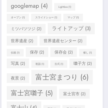
googlemap
(4)
Lightbox
(1)
オープン
(1)
スライドショー
(1)
マップ
(1)
ライトアップ
(3)
ミツバツツジ
(2)
世界遺産
(2)
世界遺産センター
(2)
保存
(2)
保存会
(2)
伝統
(1)
催し
(1)
写真
(2)
囃子方
(2)
初詣
(1)
古式
(1)
富士宮まつり
(6)
夜景
(2)
富士宮囃子
(5)
富士宮市
(2)
富士山
(4)