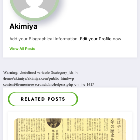
Akimiya
Add your Biographical Information.
Edit your Profile
now.
View All Posts
: Undefined variable $category_ids in
Warning
/home/akimiya/akimiya.com/public_html/wp-
on line
content/themes/newscrunch/inc/helpers.php
1417
RELATED POSTS