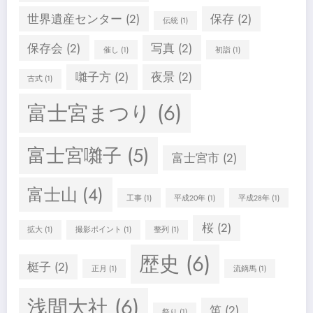
世界遺産センター
(2)
保存
(2)
伝統
(1)
保存会
(2)
写真
(2)
催し
(1)
初詣
(1)
囃子方
(2)
夜景
(2)
古式
(1)
富士宮まつり
(6)
富士宮囃子
(5)
富士宮市
(2)
富士山
(4)
工事
(1)
平成20年
(1)
平成28年
(1)
桜
(2)
拡大
(1)
撮影ポイント
(1)
整列
(1)
歴史
(6)
梃子
(2)
正月
(1)
流鏑馬
(1)
浅間大社
(6)
笛
(2)
祭り
(1)