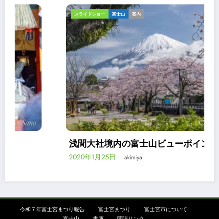
スライドショー
富士山
案内
浅間大社境内の富士山ビューポイント
2020年1月25日
akimiya
令和７年富士宮まつり報告
富士宮まつり
富士宮市について
富士山
書庫
関連リンク