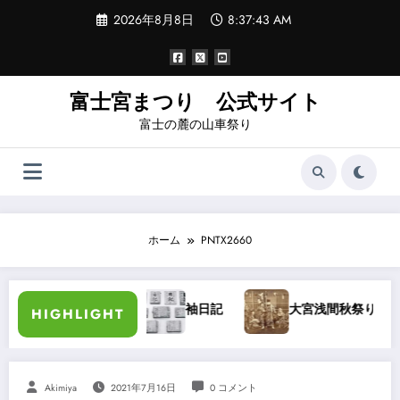
コ
2026年8月8日
8:37:44 AM
ン
テ
ン
ツ
へ
富士宮まつり 公式サイト
ス
富士の麓の山車祭り
キ
ッ
プ
ホーム
PNTX2660
長三郎氏講演
袖日記
大宮浅間秋祭り・大宮祭りば
HIGHLIGHT
Akimiya
2021年7月16日
0 コメント