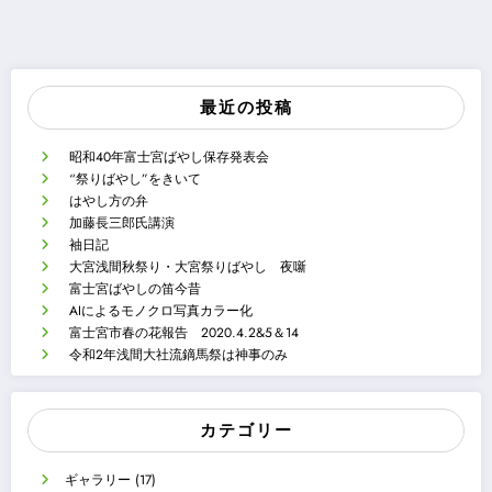
最近の投稿
昭和40年富士宮ばやし保存発表会
“祭りばやし”をきいて
はやし方の弁
加藤長三郎氏講演
袖日記
大宮浅間秋祭り・大宮祭りばやし 夜噺
富士宮ばやしの笛今昔
AIによるモノクロ写真カラー化
富士宮市春の花報告 2020.4.2&5＆14
令和2年浅間大社流鏑馬祭は神事のみ
カテゴリー
ギャラリー
(17)