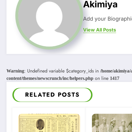
Akimiya
Add your Biographi
View All Posts
: Undefined variable $category_ids in
Warning
/home/akimiya/
on line
content/themes/newscrunch/inc/helpers.php
1417
RELATED POSTS