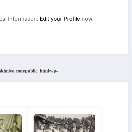
cal Information.
Edit your Profile
now.
akimiya.com/public_html/wp-