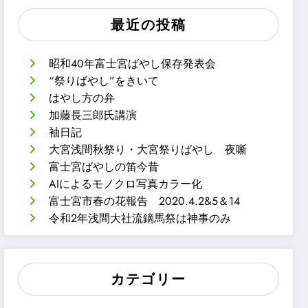
最近の投稿
昭和40年富士宮ばやし保存発表会
“祭りばやし”をきいて
はやし方の弁
加藤長三郎氏講演
袖日記
大宮浅間秋祭り・大宮祭りばやし 夜噺
富士宮ばやしの笛今昔
AIによるモノクロ写真カラー化
富士宮市春の花報告 2020.4.2&5＆14
令和2年浅間大社流鏑馬祭は神事のみ
カテゴリー