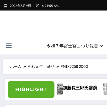
コ
2026年8月9日
6:21:56 AM
ン
テ
ン
ツ
へ
ス
キ
令和７年富士宮まつり報告
ッ
プ
ホーム
令和元年 踊り
PNTX9258-2000
し方の弁
加藤長三郎氏講演
袖日記
HIGHLIGHT