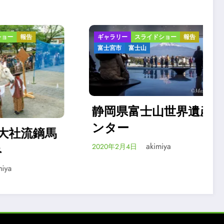
ギャラリー
スライドショー
報告
ギ
富士宮市
富士山
富
静岡県富士山世界遺産セ
ンター
静
鏑馬
ン
akimiya
2020年2月4日
20