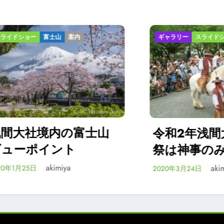
富士山
案内
ギャラリー
スライドショー
報告
境内の富士山
令和2年浅間大社流
イント
祭は神事のみ
akimiya
akimiya
2020年3月24日