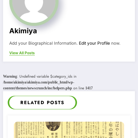
Akimiya
Add your Biographical Information.
Edit your Profile
now.
View All Posts
: Undefined variable $category_ids in
Warning
/home/akimiya/akimiya.com/public_html/wp-
on line
content/themes/newscrunch/inc/helpers.php
1417
RELATED POSTS