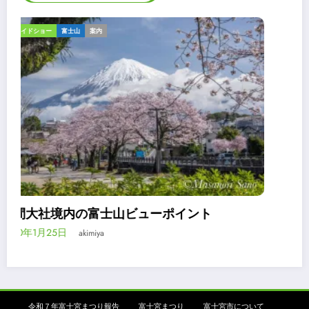
ギャラリー
スライドショー
報告
令和2年浅間大社流鏑馬祭は神事のみ
2020年3月24日
akimiya
令和７年富士宮まつり報告
富士宮まつり
富士宮市について