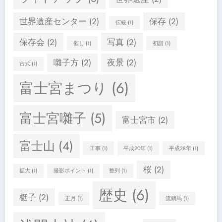
世界遺産センター
(2)
保存
(2)
伝統
(1)
保存会
(2)
写真
(2)
催し
(1)
初詣
(1)
囃子方
(2)
夜景
(2)
古式
(1)
富士宮まつり
(6)
富士宮囃子
(5)
富士宮市
(2)
富士山
(4)
工事
(1)
平成20年
(1)
平成28年
(1)
桜
(2)
拡大
(1)
撮影ポイント
(1)
整列
(1)
歴史
(6)
梃子
(2)
正月
(1)
流鏑馬
(1)