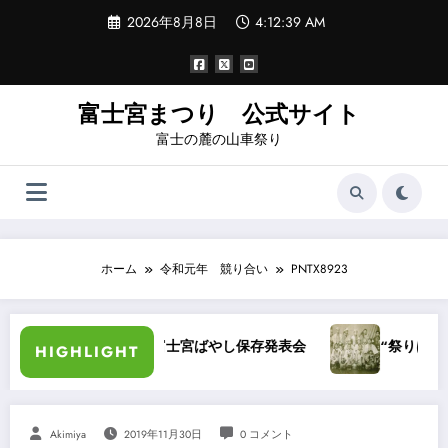
コ
2026年8月8日
4:12:39 AM
ン
テ
ン
ツ
へ
富士宮まつり 公式サイト
ス
富士の麓の山車祭り
キ
ッ
プ
ホーム
令和元年 競り合い
PNTX8923
昭和40年富士宮ばやし保存発表会
“祭りばやし”をきい
HIGHLIGHT
Akimiya
2019年11月30日
0 コメント