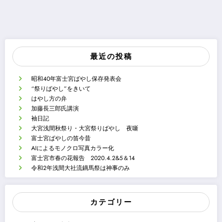
最近の投稿
昭和40年富士宮ばやし保存発表会
“祭りばやし”をきいて
はやし方の弁
加藤長三郎氏講演
袖日記
大宮浅間秋祭り・大宮祭りばやし 夜噺
富士宮ばやしの笛今昔
AIによるモノクロ写真カラー化
富士宮市春の花報告 2020.4.2&5＆14
令和2年浅間大社流鏑馬祭は神事のみ
カテゴリー