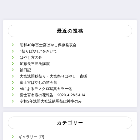
最近の投稿
昭和40年富士宮ばやし保存発表会
“祭りばやし”をきいて
はやし方の弁
加藤長三郎氏講演
袖日記
大宮浅間秋祭り・大宮祭りばやし 夜噺
富士宮ばやしの笛今昔
AIによるモノクロ写真カラー化
富士宮市春の花報告 2020.4.2&5＆14
令和2年浅間大社流鏑馬祭は神事のみ
カテゴリー
ギャラリー
(17)