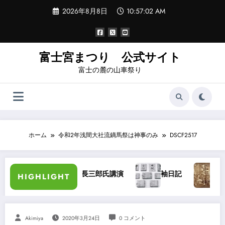
コ
2026年8月8日
10:57:03 AM
ン
テ
ン
ツ
へ
富士宮まつり 公式サイト
ス
富士の麓の山車祭り
キ
ッ
プ
ホーム
令和2年浅間大社流鏑馬祭は神事のみ
DSCF2517
加藤長三郎氏講演
袖日記
大宮浅間秋
HIGHLIGHT
Akimiya
2020年3月24日
0 コメント