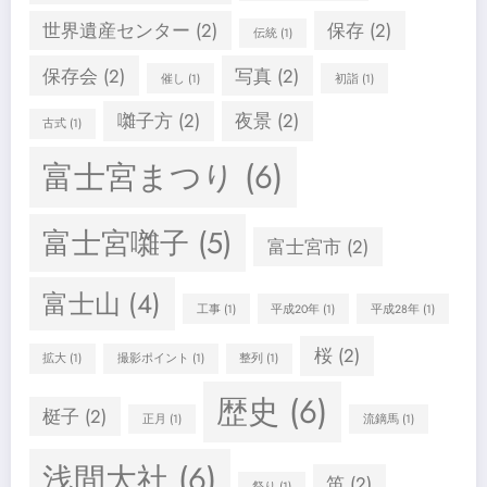
世界遺産センター
(2)
保存
(2)
伝統
(1)
保存会
(2)
写真
(2)
催し
(1)
初詣
(1)
囃子方
(2)
夜景
(2)
古式
(1)
富士宮まつり
(6)
富士宮囃子
(5)
富士宮市
(2)
富士山
(4)
工事
(1)
平成20年
(1)
平成28年
(1)
桜
(2)
拡大
(1)
撮影ポイント
(1)
整列
(1)
歴史
(6)
梃子
(2)
正月
(1)
流鏑馬
(1)
浅間大社
(6)
笛
(2)
祭り
(1)