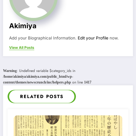
Akimiya
Add your Biographical Information.
Edit your Profile
now.
View All Posts
: Undefined variable $category_ids in
Warning
/home/akimiya/akimiya.com/public_html/wp-
on line
content/themes/newscrunch/inc/helpers.php
1417
RELATED POSTS