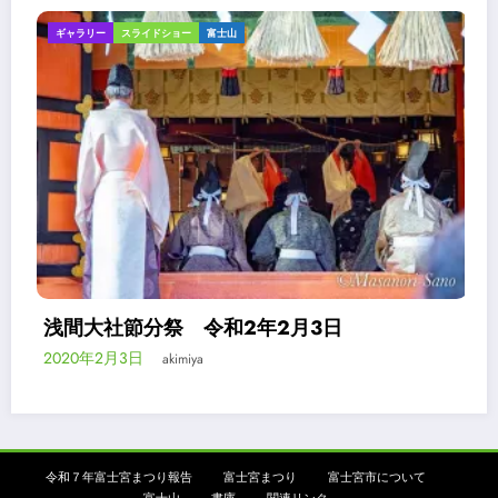
スライドショー
富士山
スライドショー
節分祭 令和2年2月3日
浅間大社
3日
2020年1月2
akimiya
令和７年富士宮まつり報告
富士宮まつり
富士宮市について