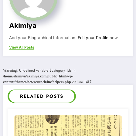
Akimiya
Add your Biographical Information.
Edit your Profile
now.
View All Posts
: Undefined variable $category_ids in
Warning
/home/akimiya/akimiya.com/public_html/wp-
on line
content/themes/newscrunch/inc/helpers.php
1417
RELATED POSTS