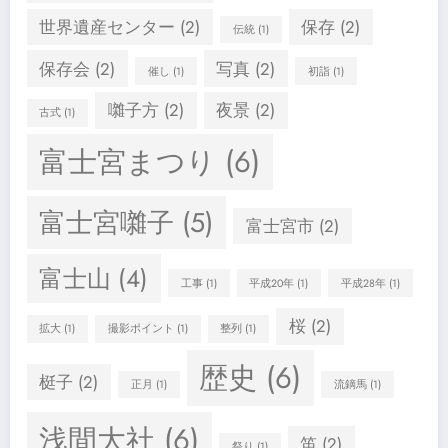
世界遺産センター
(2)
保存
(2)
伝統
(1)
保存会
(2)
写真
(2)
催し
(1)
初詣
(1)
囃子方
(2)
夜景
(2)
古式
(1)
富士宮まつり
(6)
富士宮囃子
(5)
富士宮市
(2)
富士山
(4)
工事
(1)
平成20年
(1)
平成28年
(1)
桜
(2)
拡大
(1)
撮影ポイント
(1)
整列
(1)
歴史
(6)
梃子
(2)
正月
(1)
流鏑馬
(1)
浅間大社
(6)
笛
(2)
祭り
(1)