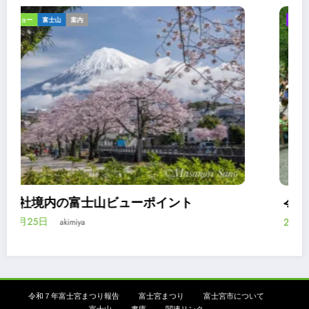
ギャラリー
スライドショー
報告
令和2年浅間大社流鏑馬祭は神事のみ
2020年3月24日
akimiya
令和７年富士宮まつり報告
富士宮まつり
富士宮市について