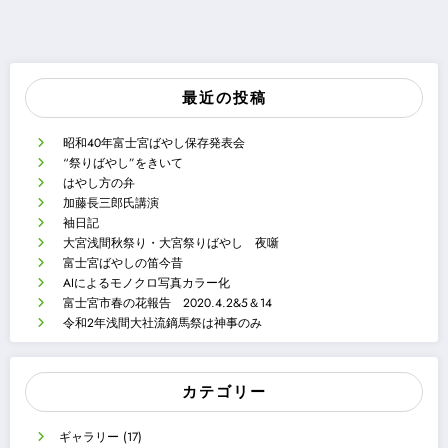
最近の投稿
昭和40年富士宮ばやし保存発表会
“祭りばやし”をきいて
はやし方の弁
加藤長三郎氏講演
袖日記
大宮浅間秋祭り・大宮祭りばやし 夜噺
富士宮ばやしの笛今昔
AIによるモノクロ写真カラー化
富士宮市春の花報告 2020.4.2&5＆14
令和2年浅間大社流鏑馬祭は神事のみ
カテゴリー
ギャラリー
(17)