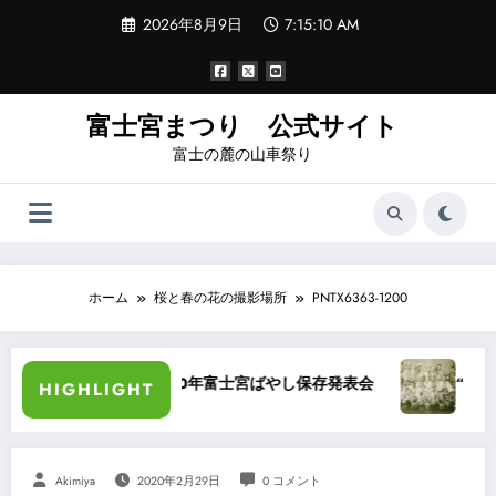
コ
2026年8月9日
7:15:10 AM
ン
テ
ン
ツ
へ
富士宮まつり 公式サイト
ス
富士の麓の山車祭り
キ
ッ
プ
ホーム
桜と春の花の撮影場所
PNTX6363-1200
昭和40年富士宮ばやし保存発表会
“祭りばやし”を
HIGHLIGHT
Akimiya
2020年2月29日
0 コメント