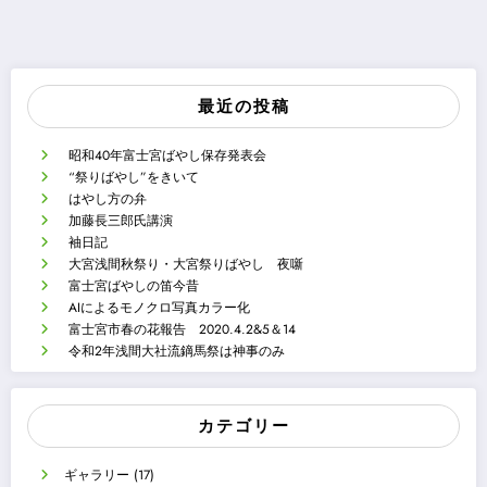
最近の投稿
昭和40年富士宮ばやし保存発表会
“祭りばやし”をきいて
はやし方の弁
加藤長三郎氏講演
袖日記
大宮浅間秋祭り・大宮祭りばやし 夜噺
富士宮ばやしの笛今昔
AIによるモノクロ写真カラー化
富士宮市春の花報告 2020.4.2&5＆14
令和2年浅間大社流鏑馬祭は神事のみ
カテゴリー
ギャラリー
(17)