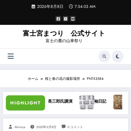
コ
2026年8月8日
7:54:04 AM
ン
テ
ン
ツ
へ
富士宮まつり 公式サイト
ス
富士の麓の山車祭り
キ
ッ
プ
ホーム
桜と春の花の撮影場所
PNTX3584
加藤長三郎氏講演
袖日記
大宮浅間秋
HIGHLIGHT
Akimiya
2020年3月8日
0 コメント