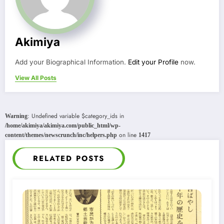
Akimiya
Add your Biographical Information.
Edit your Profile
now.
View All Posts
: Undefined variable $category_ids in
Warning
/home/akimiya/akimiya.com/public_html/wp-
on line
content/themes/newscrunch/inc/helpers.php
1417
RELATED POSTS