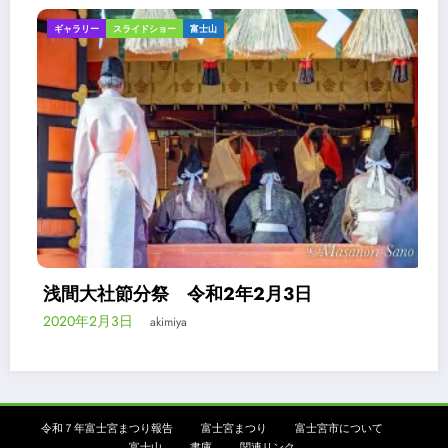
ギャラリー
スライドショー
富士山
浅間大社節分祭 令和2年2月3日
2020年2月3日
2
akimiya
令和７年富士宮まつり報告
富士宮まつり
富士宮市について
富士山
書庫
関連リンク