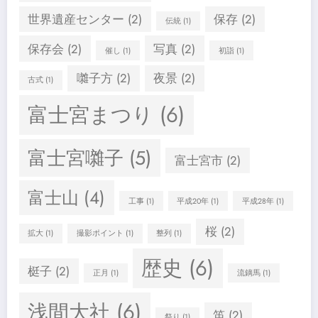
世界遺産センター
(2)
保存
(2)
伝統
(1)
保存会
(2)
写真
(2)
催し
(1)
初詣
(1)
囃子方
(2)
夜景
(2)
古式
(1)
富士宮まつり
(6)
富士宮囃子
(5)
富士宮市
(2)
富士山
(4)
工事
(1)
平成20年
(1)
平成28年
(1)
桜
(2)
拡大
(1)
撮影ポイント
(1)
整列
(1)
歴史
(6)
梃子
(2)
正月
(1)
流鏑馬
(1)
浅間大社
(6)
笛
(2)
祭り
(1)