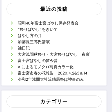
最近の投稿
昭和40年富士宮ばやし保存発表会
“祭りばやし”をきいて
はやし方の弁
加藤長三郎氏講演
袖日記
大宮浅間秋祭り・大宮祭りばやし 夜噺
富士宮ばやしの笛今昔
AIによるモノクロ写真カラー化
富士宮市春の花報告 2020.4.2&5＆14
令和2年浅間大社流鏑馬祭は神事のみ
カテゴリー