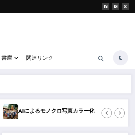
書庫
関連リンク
モノクロ写真カラー化
昭和40年富士宮ばやし