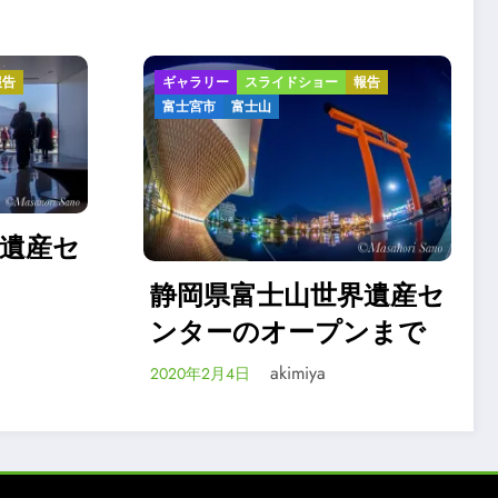
ー
報告
ギャラリー
スライドショー
富士山
世界遺産セ
浅間大社節分祭 令和2
プンまで
年2月3日
akimiya
2020年2月3日