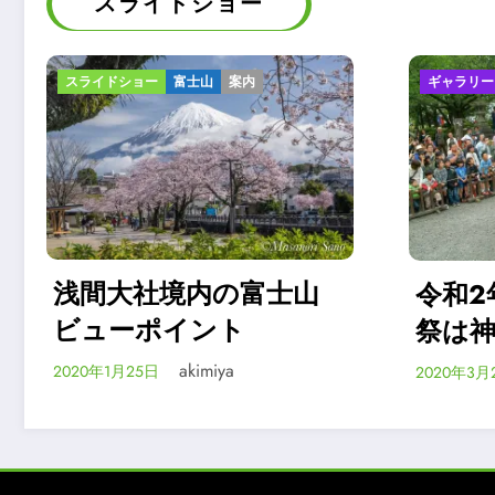
スライドショー
ギャラリー
スライドショー
報告
ギャ
富士
静
ン
令和2年浅間大社流鏑馬
祭は神事のみ
202
akimiya
2020年3月24日