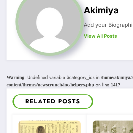
Akimiya
Add your Biographi
View All Posts
: Undefined variable $category_ids in
Warning
/home/akimiya/
on line
content/themes/newscrunch/inc/helpers.php
1417
RELATED POSTS