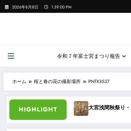
コ
2026年8月8日
1:39:01 PM
ン
テ
ン
ツ
へ
ス
キ
令和７年富士宮まつり報告
ッ
プ
ホーム
桜と春の花の撮影場所
PNTX3537
袖日記
大宮浅間秋祭り・大宮祭りばやし 
HIGHLIGHT