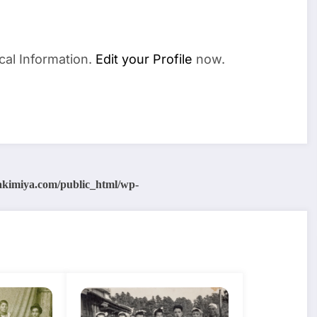
cal Information.
Edit your Profile
now.
akimiya.com/public_html/wp-