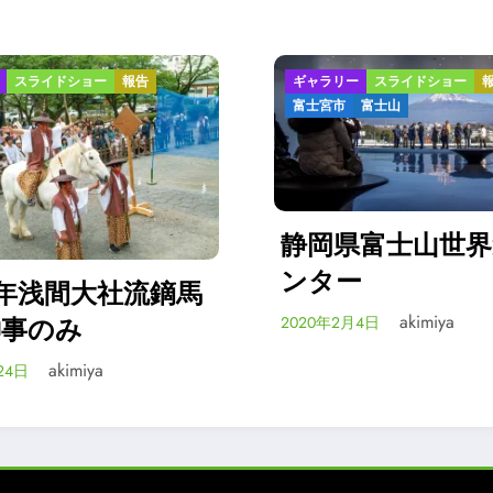
ラリー
スライドショー
報告
ギャラリー
スライドショ
宮市
富士山
富士宮市
富士山
岡県富士山世界遺産セ
ター
静岡県富士山
ンターのオー
akimiya
0年2月4日
akimiya
2020年2月4日