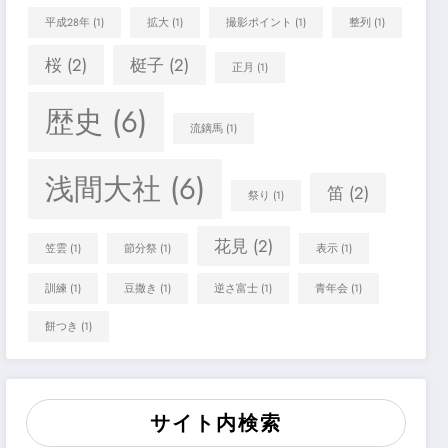
平成28年
(1)
拡大
(1)
撮影ポイント
(1)
整列
(1)
桜
(2)
梃子
(2)
正月
(1)
歴史
(6)
流鏑馬
(1)
浅間大社
(6)
笛
(2)
祭り
(1)
花見
(2)
笠雲
(1)
節分祭
(1)
表示
(1)
訓練
(1)
豆撒き
(1)
逆さ富士
(1)
青年会
(1)
餅つき
(1)
サイト内検索