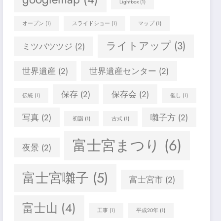
Lightbox
(1)
オープン
(1)
スライドショー
(1)
マップ
(1)
ライトアップ
(3)
ミツバツツジ
(2)
世界遺産
(2)
世界遺産センター
(2)
保存
(2)
保存会
(2)
伝統
(1)
催し
(1)
写真
(2)
囃子方
(2)
初詣
(1)
古式
(1)
富士宮まつり
(6)
夜景
(2)
富士宮囃子
(5)
富士宮市
(2)
富士山
(4)
工事
(1)
平成20年
(1)