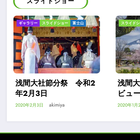
スライドショー
スライドショー
富士山
案内
ギャラ
2
浅間大社境内の富士山
令和
ビューポイント
祭
akimiya
2020年1月25日
2020