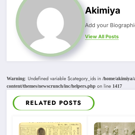
Akimiya
Add your Biographi
View All Posts
: Undefined variable $category_ids in
Warning
/home/akimiya/
on line
content/themes/newscrunch/inc/helpers.php
1417
RELATED POSTS