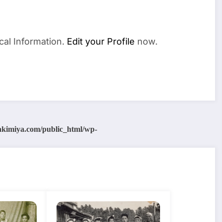
cal Information.
Edit your Profile
now.
akimiya.com/public_html/wp-