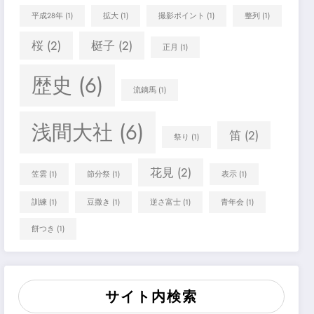
平成28年
(1)
拡大
(1)
撮影ポイント
(1)
整列
(1)
桜
(2)
梃子
(2)
正月
(1)
歴史
(6)
流鏑馬
(1)
浅間大社
(6)
笛
(2)
祭り
(1)
花見
(2)
笠雲
(1)
節分祭
(1)
表示
(1)
訓練
(1)
豆撒き
(1)
逆さ富士
(1)
青年会
(1)
餅つき
(1)
サイト内検索