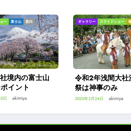
リー
スライドショー
報告
ギャラリー
スライドショ
富士宮市
富士山
静岡県富士山
ンター
2年浅間大社流鏑馬
akimiya
は神事のみ
2020年2月4日
akimiya
年3月24日