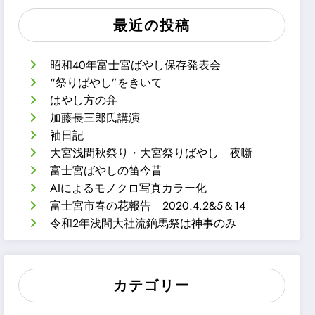
最近の投稿
昭和40年富士宮ばやし保存発表会
“祭りばやし”をきいて
はやし方の弁
加藤長三郎氏講演
袖日記
大宮浅間秋祭り・大宮祭りばやし 夜噺
富士宮ばやしの笛今昔
AIによるモノクロ写真カラー化
富士宮市春の花報告 2020.4.2&5＆14
令和2年浅間大社流鏑馬祭は神事のみ
カテゴリー