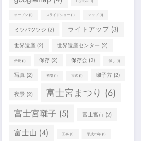
Lightbox
(1)
オープン
(1)
スライドショー
(1)
マップ
(1)
ライトアップ
(3)
ミツバツツジ
(2)
世界遺産
(2)
世界遺産センター
(2)
保存
(2)
保存会
(2)
伝統
(1)
催し
(1)
写真
(2)
囃子方
(2)
初詣
(1)
古式
(1)
富士宮まつり
(6)
夜景
(2)
富士宮囃子
(5)
富士宮市
(2)
富士山
(4)
工事
(1)
平成20年
(1)