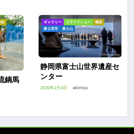
ー
報告
ギャラリー
スライドショー
報告
富士宮市
富士山
世界遺産セ
静岡県富士山世界遺産セ
ンターのオープンまで
akimiya
2020年2月4日