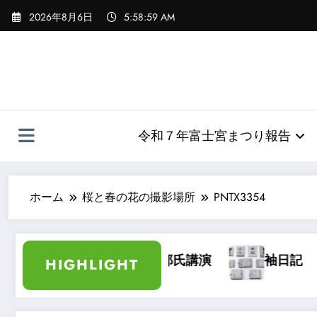
コ
2026年8月6日
5:59:00 AM
ン
テ
ン
ツ
へ
ス
キ
令和７年富士宮まつり報告
ッ
プ
ホーム
桜と春の花の撮影場所
PNTX3354
加藤長三郎氏講演
袖日記
大宮浅間秋
HIGHLIGHT