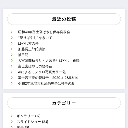
最近の投稿
昭和40年富士宮ばやし保存発表会
“祭りばやし”をきいて
はやし方の弁
加藤長三郎氏講演
袖日記
大宮浅間秋祭り・大宮祭りばやし 夜噺
富士宮ばやしの笛今昔
AIによるモノクロ写真カラー化
富士宮市春の花報告 2020.4.2&5＆14
令和2年浅間大社流鏑馬祭は神事のみ
カテゴリー
ギャラリー
(17)
スライドショー
(24)
動画
(5)