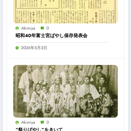
Akimiya
0
昭和40年富士宮ばやし保存発表会
2026年5月3日
Akimiya
0
“祭りばやし”をきいて