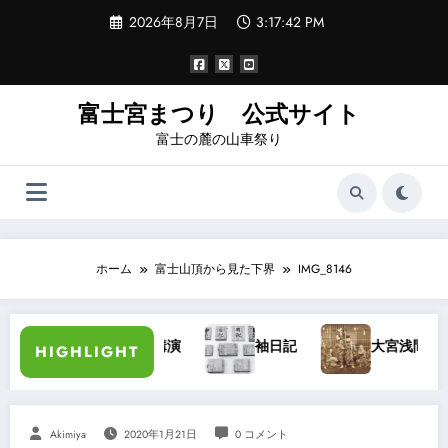
コ
2026年8月7日
3:17:42 PM
ン
テ
ン
ツ
へ
富士宮まつり 公式サイト
ス
富士の麓の山車祭り
キ
ッ
プ
ホーム
富士山頂から見た下界
IMG_8146
加藤長三郎氏講演
袖日記
大宮浅間秋祭り・大宮
HIGHLIGHT
Akimiya
2020年1月21日
0 コメント