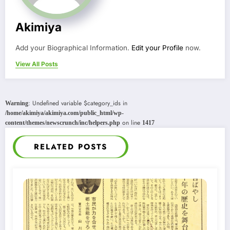
Akimiya
Add your Biographical Information.
Edit your Profile
now.
View All Posts
: Undefined variable $category_ids in
Warning
/home/akimiya/akimiya.com/public_html/wp-
on line
content/themes/newscrunch/inc/helpers.php
1417
RELATED POSTS