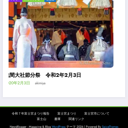
浅間大社境内の富士山ビューポイント
2020年1月25日
akimiya
令和７年富士宮まつり報告
富士宮まつり
富士宮市について
富士山
書庫
関連リンク
NewsBlogger - Magazine & Blog
WordPress
テーマ 2026 | Powered By
SpiceThemes