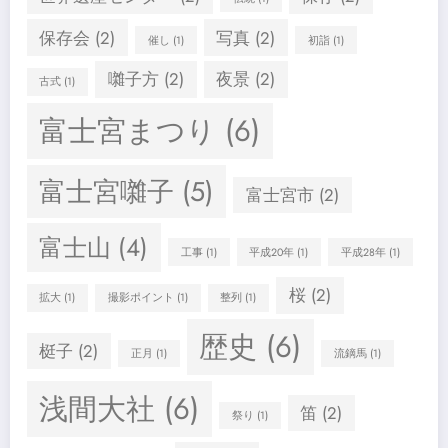
保存会
(2)
写真
(2)
催し
(1)
初詣
(1)
囃子方
(2)
夜景
(2)
古式
(1)
富士宮まつり
(6)
富士宮囃子
(5)
富士宮市
(2)
富士山
(4)
工事
(1)
平成20年
(1)
平成28年
(1)
桜
(2)
拡大
(1)
撮影ポイント
(1)
整列
(1)
歴史
(6)
梃子
(2)
正月
(1)
流鏑馬
(1)
浅間大社
(6)
笛
(2)
祭り
(1)