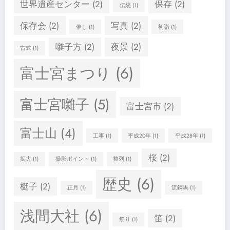
世界遺産センター
(2)
保存
(2)
伝統
(1)
保存会
(2)
写真
(2)
催し
(1)
初詣
(1)
囃子方
(2)
夜景
(2)
古式
(1)
富士宮まつり
(6)
富士宮囃子
(5)
富士宮市
(2)
富士山
(4)
工事
(1)
平成20年
(1)
平成28年
(1)
桜
(2)
拡大
(1)
撮影ポイント
(1)
整列
(1)
歴史
(6)
梃子
(2)
正月
(1)
流鏑馬
(1)
浅間大社
(6)
笛
(2)
祭り
(1)