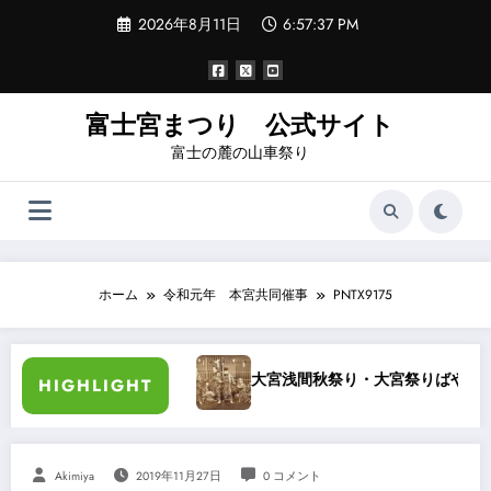
コ
2026年8月11日
6:57:38 PM
ン
テ
ン
ツ
へ
富士宮まつり 公式サイト
ス
富士の麓の山車祭り
キ
ッ
プ
ホーム
令和元年 本宮共同催事
PNTX9175
袖日記
大宮浅間秋祭り・大宮祭りばやし 夜噺
HIGHLIGHT
Akimiya
2019年11月27日
0 コメント