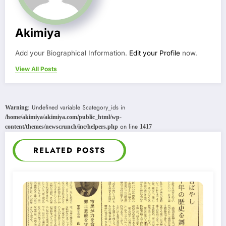
Akimiya
Add your Biographical Information.
Edit your Profile
now.
View All Posts
: Undefined variable $category_ids in
Warning
/home/akimiya/akimiya.com/public_html/wp-
on line
content/themes/newscrunch/inc/helpers.php
1417
RELATED POSTS