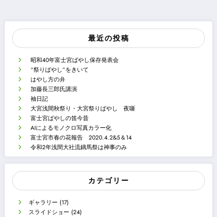
最近の投稿
昭和40年富士宮ばやし保存発表会
“祭りばやし”をきいて
はやし方の弁
加藤長三郎氏講演
袖日記
大宮浅間秋祭り・大宮祭りばやし 夜噺
富士宮ばやしの笛今昔
AIによるモノクロ写真カラー化
富士宮市春の花報告 2020.4.2&5＆14
令和2年浅間大社流鏑馬祭は神事のみ
カテゴリー
ギャラリー
(17)
スライドショー
(24)