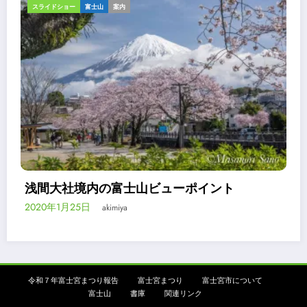
ギャラリー
スライドショー
報告
ント
令和2年浅間大社流鏑馬祭は神事の
2020年3月24日
akimiya
令和７年富士宮まつり報告
富士宮まつり
富士宮市について
富士山
書庫
関連リンク