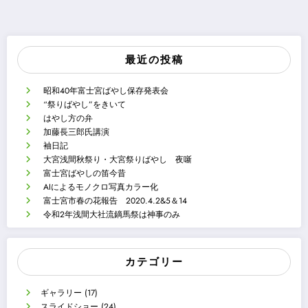
最近の投稿
昭和40年富士宮ばやし保存発表会
“祭りばやし”をきいて
はやし方の弁
加藤長三郎氏講演
袖日記
大宮浅間秋祭り・大宮祭りばやし 夜噺
富士宮ばやしの笛今昔
AIによるモノクロ写真カラー化
富士宮市春の花報告 2020.4.2&5＆14
令和2年浅間大社流鏑馬祭は神事のみ
カテゴリー
ギャラリー
(17)
スライドショー
(24)