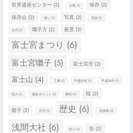
世界遺産センター
(2)
保存
(2)
伝統
(1)
保存会
(2)
写真
(2)
催し
(1)
初詣
(1)
囃子方
(2)
夜景
(2)
古式
(1)
富士宮まつり
(6)
富士宮囃子
(5)
富士宮市
(2)
富士山
(4)
工事
(1)
平成20年
(1)
平成28年
(1)
桜
(2)
拡大
(1)
撮影ポイント
(1)
整列
(1)
歴史
(6)
梃子
(2)
正月
(1)
流鏑馬
(1)
浅間大社
(6)
笛
(2)
祭り
(1)