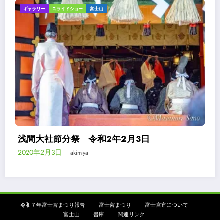
スライドショー
富士山
案内
年2月3日
浅間大社境内の富士山ビ
2020年1月25日
akimiya
令和７年富士宮まつり報告
富士宮まつり
富士宮市について
富士山
書庫
関連リンク