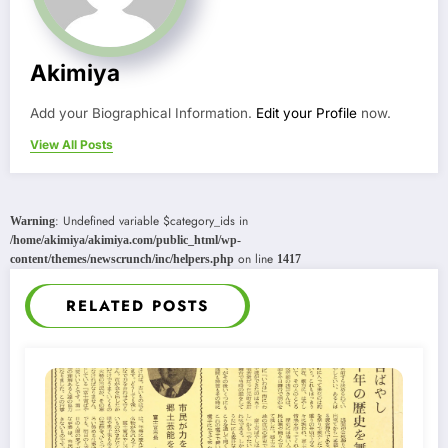
Akimiya
Add your Biographical Information.
Edit your Profile
now.
View All Posts
: Undefined variable $category_ids in
Warning
/home/akimiya/akimiya.com/public_html/wp-
on line
content/themes/newscrunch/inc/helpers.php
1417
RELATED POSTS