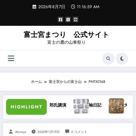
コ
2026年8月7日
11:17:00 AM
ン
テ
ン
ツ
へ
富士宮まつり 公式サイト
ス
富士の麓の山車祭り
キ
ッ
プ
ホーム
富士宮からの富士山
PNTX0168
加藤長三郎氏講演
袖日記
大宮浅間秋祭り
HIGHLIGHT
Akimiya
2020年1月19日
0 コメント