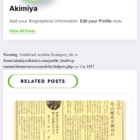
Akimiya
Add your Biographical Information.
Edit your Profile
now.
View All Posts
: Undefined variable $category_ids in
Warning
/home/akimiya/akimiya.com/public_html/wp-
on line
content/themes/newscrunch/inc/helpers.php
1417
RELATED POSTS