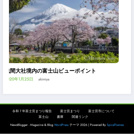
令和2年浅間大社流鏑馬祭は神事のみ
2020年3月24日
akimiya
令和７年富士宮まつり報告
富士宮まつり
富士宮市について
富士山
書庫
関連リンク
NewsBlogger - Magazine & Blog
WordPress
テーマ 2026 | Powered By
SpiceThemes