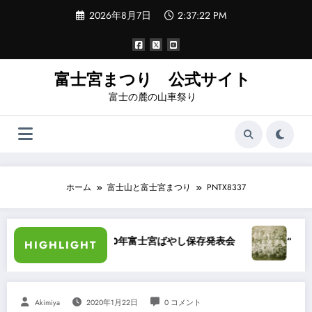
コ
2026年8月7日
2:37:22 PM
ン
テ
ン
ツ
へ
富士宮まつり 公式サイト
ス
富士の麓の山車祭り
キ
ッ
プ
ホーム
富士山と富士宮まつり
PNTX8337
昭和40年富士宮ばやし保存発表会
“祭りばやし”をき
HIGHLIGHT
Akimiya
2020年1月22日
0 コメント