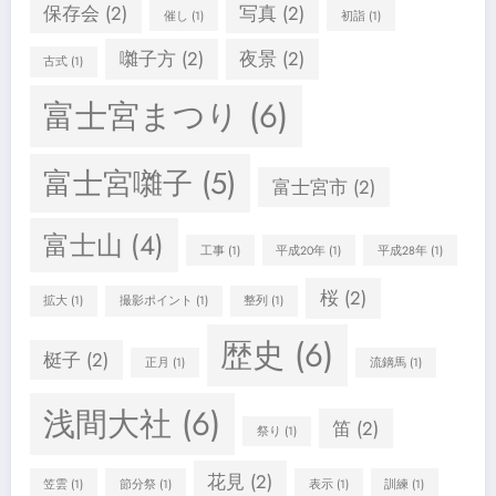
保存会
(2)
写真
(2)
催し
(1)
初詣
(1)
囃子方
(2)
夜景
(2)
古式
(1)
富士宮まつり
(6)
富士宮囃子
(5)
富士宮市
(2)
富士山
(4)
工事
(1)
平成20年
(1)
平成28年
(1)
桜
(2)
拡大
(1)
撮影ポイント
(1)
整列
(1)
歴史
(6)
梃子
(2)
正月
(1)
流鏑馬
(1)
浅間大社
(6)
笛
(2)
祭り
(1)
花見
(2)
笠雲
(1)
節分祭
(1)
表示
(1)
訓練
(1)