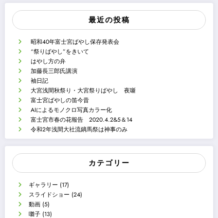
最近の投稿
昭和40年富士宮ばやし保存発表会
“祭りばやし”をきいて
はやし方の弁
加藤長三郎氏講演
袖日記
大宮浅間秋祭り・大宮祭りばやし 夜噺
富士宮ばやしの笛今昔
AIによるモノクロ写真カラー化
富士宮市春の花報告 2020.4.2&5＆14
令和2年浅間大社流鏑馬祭は神事のみ
カテゴリー
ギャラリー
(17)
スライドショー
(24)
動画
(5)
囃子
(13)