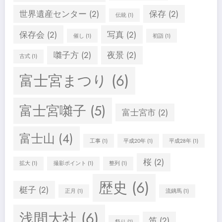
世界遺産センター
(2)
保存
(2)
伝統
(1)
保存会
(2)
写真
(2)
催し
(1)
初詣
(1)
囃子方
(2)
夜景
(2)
古式
(1)
富士宮まつり
(6)
富士宮囃子
(5)
富士宮市
(2)
富士山
(4)
工事
(1)
平成20年
(1)
平成28年
(1)
桜
(2)
拡大
(1)
撮影ポイント
(1)
整列
(1)
歴史
(6)
梃子
(2)
正月
(1)
流鏑馬
(1)
浅間大社
(6)
笛
(2)
祭り
(1)