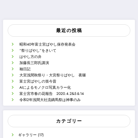
最近の投稿
昭和40年富士宮ばやし保存発表会
“祭りばやし”をきいて
はやし方の弁
加藤長三郎氏講演
袖日記
大宮浅間秋祭り・大宮祭りばやし 夜噺
富士宮ばやしの笛今昔
AIによるモノクロ写真カラー化
富士宮市春の花報告 2020.4.2&5＆14
令和2年浅間大社流鏑馬祭は神事のみ
カテゴリー
ギャラリー
(17)