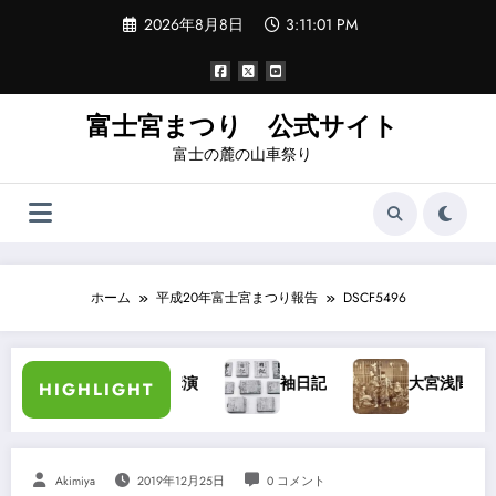
コ
2026年8月8日
3:11:02 PM
ン
テ
ン
ツ
へ
富士宮まつり 公式サイト
ス
富士の麓の山車祭り
キ
ッ
プ
ホーム
平成20年富士宮まつり報告
DSCF5496
加藤長三郎氏講演
袖日記
大宮浅間秋祭り・大宮
HIGHLIGHT
Akimiya
2019年12月25日
0 コメント