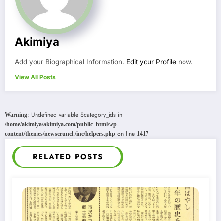
Akimiya
Add your Biographical Information.
Edit your Profile
now.
View All Posts
: Undefined variable $category_ids in
Warning
/home/akimiya/akimiya.com/public_html/wp-
on line
content/themes/newscrunch/inc/helpers.php
1417
RELATED POSTS