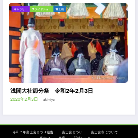
スライドショー
富士山
案内
浅間大社境内の富士山ビューポイント
2020年1月25日
akimiya
令和７年富士宮まつり報告
富士宮まつり
富士宮市について