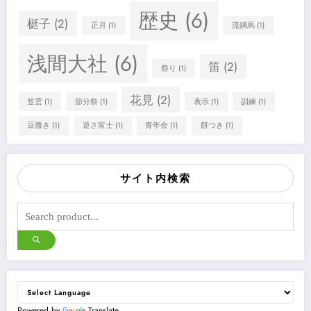
歴史
(6)
梃子
(2)
正月
(1)
流鏑馬
(1)
浅間大社
(6)
笛
(2)
祭り
(1)
花見
(2)
笠雲
(1)
節分祭
(1)
表示
(1)
訓練
(1)
豆撒き
(1)
逆さ富士
(1)
青年会
(1)
餅つき
(1)
サイト内検索
Powered by
Translate