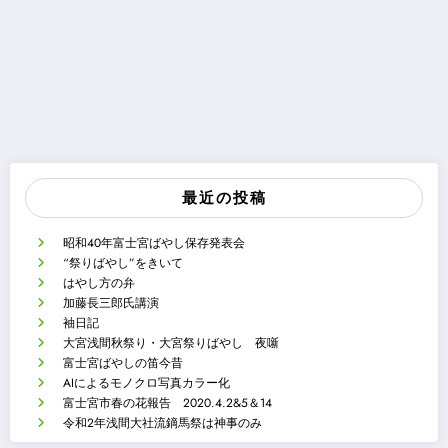
最近の投稿
昭和40年富士宮ばやし保存発表会
“祭りばやし”をきいて
はやし方の弁
加藤長三郎氏講演
袖日記
大宮浅間秋祭り・大宮祭りばやし 夜噺
富士宮ばやしの笛今昔
AIによるモノクロ写真カラー化
富士宮市春の花報告 2020.4.2&5＆14
令和2年浅間大社流鏑馬祭は神事のみ