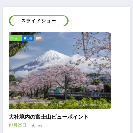
スライドショー
ギャラリー
スライドショー
報告
令和2年浅間大社流鏑馬祭は神事のみ
2020年3月24日
akimiya