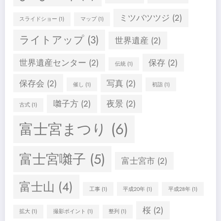
ミツバツツジ
(2)
スライドショー
(1)
マップ
(1)
ライトアップ
(3)
世界遺産
(2)
世界遺産センター
(2)
保存
(2)
伝統
(1)
保存会
(2)
写真
(2)
催し
(1)
初詣
(1)
囃子方
(2)
夜景
(2)
古式
(1)
富士宮まつり
(6)
富士宮囃子
(5)
富士宮市
(2)
富士山
(4)
工事
(1)
平成20年
(1)
平成28年
(1)
桜
(2)
拡大
(1)
撮影ポイント
(1)
整列
(1)