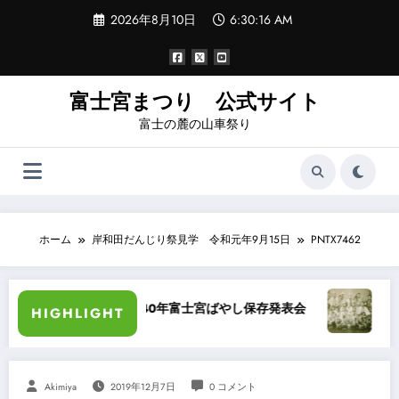
コ
2026年8月10日
6:30:16 AM
ン
テ
ン
ツ
へ
富士宮まつり 公式サイト
ス
富士の麓の山車祭り
キ
ッ
プ
ホーム
岸和田だんじり祭見学 令和元年9月15日
PNTX7462
昭和40年富士宮ばやし保存発表会
“祭りばやし”
HIGHLIGHT
Akimiya
2019年12月7日
0 コメント