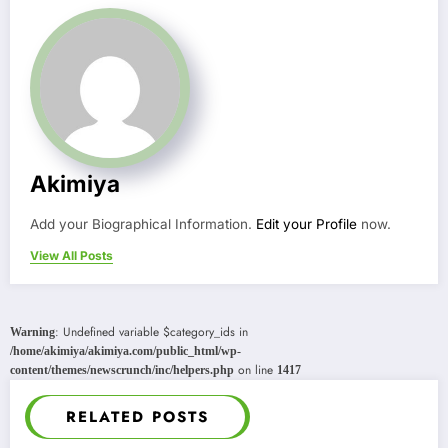
Akimiya
Add your Biographical Information.
Edit your Profile
now.
View All Posts
: Undefined variable $category_ids in
Warning
/home/akimiya/akimiya.com/public_html/wp-
on line
content/themes/newscrunch/inc/helpers.php
1417
RELATED POSTS