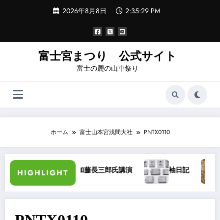
コ
2026年8月8日
2:35:29 PM
ン
テ
ン
ツ
へ
富士宮まつり 公式サイト
ス
富士の麓の山車祭り
キ
ッ
プ
ホーム
富士山本宮浅間大社
PNTX0110
し方の弁
加藤長三郎氏講演
袖日記
大
HIGHLIGHT