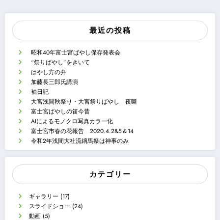
最近の投稿
昭和40年富士宮ばやし保存発表会
“祭りばやし”をきいて
はやし方の弁
加藤長三郎氏講演
袖日記
大宮浅間秋祭り・大宮祭りばやし 夜噺
富士宮ばやしの笛今昔
AIによるモノクロ写真カラー化
富士宮市春の花報告 2020.4.2&5＆14
令和2年浅間大社流鏑馬祭は神事のみ
カテゴリー
ギャラリー
(17)
スライドショー
(24)
動画
(5)