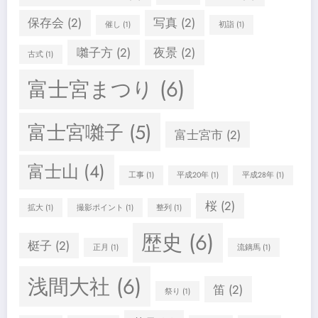
保存会
(2)
写真
(2)
催し
(1)
初詣
(1)
囃子方
(2)
夜景
(2)
古式
(1)
富士宮まつり
(6)
富士宮囃子
(5)
富士宮市
(2)
富士山
(4)
工事
(1)
平成20年
(1)
平成28年
(1)
桜
(2)
拡大
(1)
撮影ポイント
(1)
整列
(1)
歴史
(6)
梃子
(2)
正月
(1)
流鏑馬
(1)
浅間大社
(6)
笛
(2)
祭り
(1)