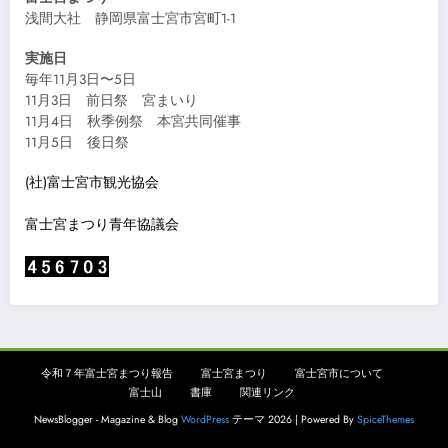
浅間大社 静岡県富士宮市宮町1-1
実施日
毎年11月3日〜5日
11月3日 前日祭 宮まいり
11月4日 秋季例祭 本宮共同催事
11月5日 後日祭
(社)富士宮市観光協会
富士宮まつり青年協議会
令和７年富士宮まつり報告
富士宮まつり
富士宮市について
富士山
書庫
関連リンク
NewsBlogger - Magazine & Blog
WordPress
テーマ 2026 | Powered By
SpiceThemes