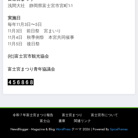
浅間大社 静岡県富士宮市宮町1-1
実施日
毎年11月3日〜5日
11月3日 前日祭 宮まいり
11月4日 秋季例祭 本宮共同催事
11月5日 後日祭
(社)富士宮市観光協会
富士宮まつり青年協議会
令和７年富士宮まつり報告
富士宮まつり
富士宮市について
富士山
書庫
関連リンク
NewsBlogger - Magazine & Blog
WordPress
テーマ 2026 | Powered By
SpiceThemes