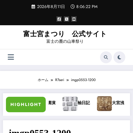
コ
2026年8月11日
8:06:22 PM
ン
テ
ン
ツ
へ
富士宮まつり 公式サイト
ス
富士の麓の山車祭り
キ
ッ
プ
ホーム
R7seri
imgp0553-1200
加藤長三郎氏講演
袖日記
大宮浅間秋祭り
HIGHLIGHT