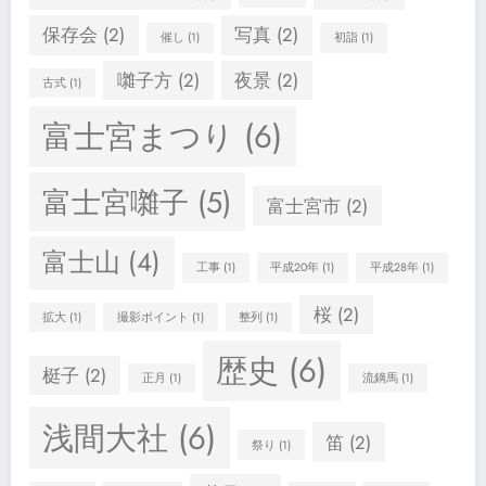
保存会
(2)
写真
(2)
催し
(1)
初詣
(1)
囃子方
(2)
夜景
(2)
古式
(1)
富士宮まつり
(6)
富士宮囃子
(5)
富士宮市
(2)
富士山
(4)
工事
(1)
平成20年
(1)
平成28年
(1)
桜
(2)
拡大
(1)
撮影ポイント
(1)
整列
(1)
歴史
(6)
梃子
(2)
正月
(1)
流鏑馬
(1)
浅間大社
(6)
笛
(2)
祭り
(1)