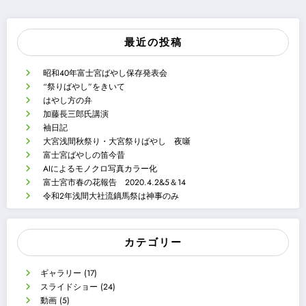
最近の投稿
昭和40年富士宮ばやし保存発表会
“祭りばやし”をきいて
はやし方の弁
加藤長三郎氏講演
袖日記
大宮浅間秋祭り・大宮祭りばやし 夜噺
富士宮ばやしの笛今昔
AIによるモノクロ写真カラー化
富士宮市春の花報告 2020.4.2&5＆14
令和2年浅間大社流鏑馬祭は神事のみ
カテゴリー
ギャラリー
(17)
スライドショー
(24)
動画
(5)