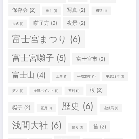
保存会
(2)
写真
(2)
催し
(1)
初詣
(1)
囃子方
(2)
夜景
(2)
古式
(1)
富士宮まつり
(6)
富士宮囃子
(5)
富士宮市
(2)
富士山
(4)
工事
(1)
平成20年
(1)
平成28年
(1)
桜
(2)
拡大
(1)
撮影ポイント
(1)
整列
(1)
歴史
(6)
梃子
(2)
正月
(1)
流鏑馬
(1)
浅間大社
(6)
笛
(2)
祭り
(1)