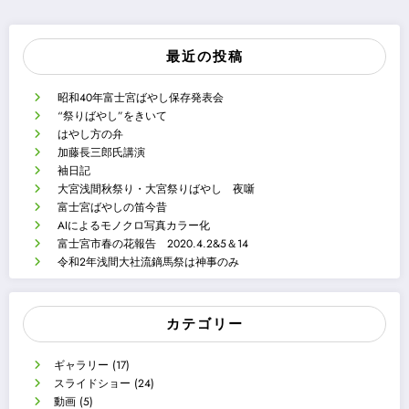
最近の投稿
昭和40年富士宮ばやし保存発表会
“祭りばやし”をきいて
はやし方の弁
加藤長三郎氏講演
袖日記
大宮浅間秋祭り・大宮祭りばやし 夜噺
富士宮ばやしの笛今昔
AIによるモノクロ写真カラー化
富士宮市春の花報告 2020.4.2&5＆14
令和2年浅間大社流鏑馬祭は神事のみ
カテゴリー
ギャラリー
(17)
スライドショー
(24)
動画
(5)