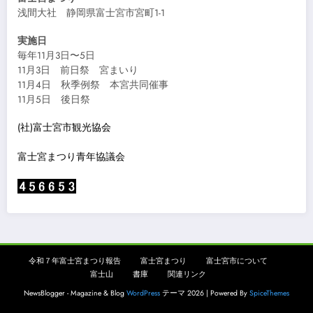
浅間大社 静岡県富士宮市宮町1-1
実施日
毎年11月3日〜5日
11月3日 前日祭 宮まいり
11月4日 秋季例祭 本宮共同催事
11月5日 後日祭
(社)富士宮市観光協会
富士宮まつり青年協議会
令和７年富士宮まつり報告
富士宮まつり
富士宮市について
富士山
書庫
関連リンク
NewsBlogger - Magazine & Blog
WordPress
テーマ 2026 | Powered By
SpiceThemes