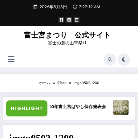
コ
2026年8月8日
7:22:12 AM
ン
テ
ン
ツ
へ
富士宮まつり 公式サイト
ス
富士の麓の山車祭り
キ
ッ
プ
ホーム
R7seri
imgp0502-1200
ー化
昭和40年富士宮ばやし保存発表会
“祭りば
HIGHLIGHT