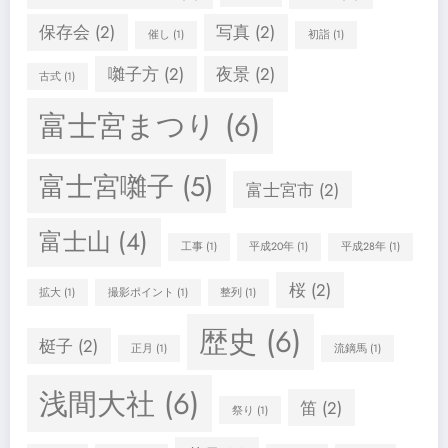
保存会
(2)
写真
(2)
催し
(1)
初詣
(1)
囃子方
(2)
夜景
(2)
古式
(1)
富士宮まつり
(6)
富士宮囃子
(5)
富士宮市
(2)
富士山
(4)
工事
(1)
平成20年
(1)
平成28年
(1)
桜
(2)
拡大
(1)
撮影ポイント
(1)
整列
(1)
歴史
(6)
梃子
(2)
正月
(1)
流鏑馬
(1)
浅間大社
(6)
笛
(2)
祭り
(1)