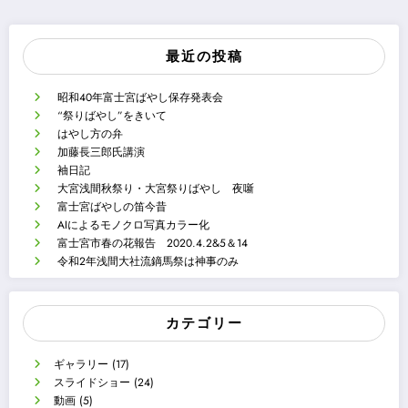
最近の投稿
昭和40年富士宮ばやし保存発表会
“祭りばやし”をきいて
はやし方の弁
加藤長三郎氏講演
袖日記
大宮浅間秋祭り・大宮祭りばやし 夜噺
富士宮ばやしの笛今昔
AIによるモノクロ写真カラー化
富士宮市春の花報告 2020.4.2&5＆14
令和2年浅間大社流鏑馬祭は神事のみ
カテゴリー
ギャラリー
(17)
スライドショー
(24)
動画
(5)