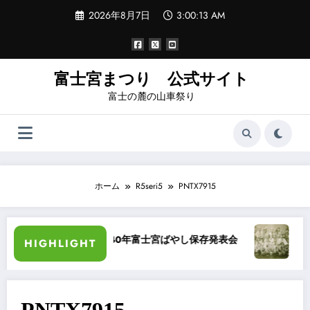
コ
2026年8月7日
3:00:13 AM
ン
テ
ン
ツ
へ
富士宮まつり 公式サイト
ス
富士の麓の山車祭り
キ
ッ
プ
ホーム
R5seri5
PNTX7915
ラー化
昭和40年富士宮ばやし保存発表会
“祭りば
HIGHLIGHT