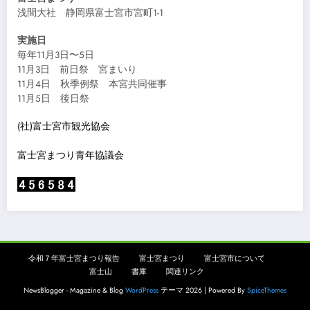
浅間大社 静岡県富士宮市宮町1-1
実施日
毎年11月3日〜5日
11月3日 前日祭 宮まいり
11月4日 秋季例祭 本宮共同催事
11月5日 後日祭
(社)富士宮市観光協会
富士宮まつり青年協議会
令和７年富士宮まつり報告
富士宮まつり
富士宮市について
富士山
書庫
関連リンク
NewsBlogger - Magazine & Blog
WordPress
テーマ 2026 | Powered By
SpiceThemes