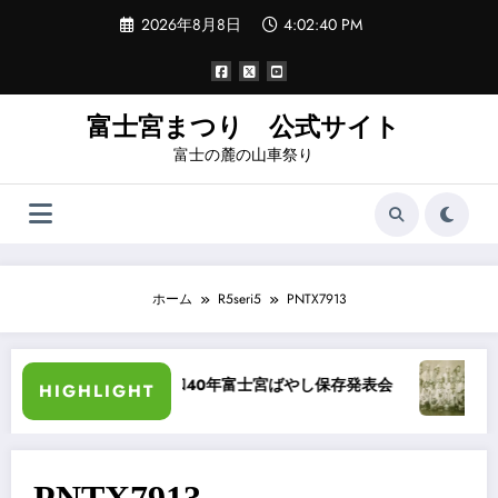
コ
2026年8月8日
4:02:40 PM
ン
テ
ン
ツ
へ
富士宮まつり 公式サイト
ス
富士の麓の山車祭り
キ
ッ
プ
ホーム
R5seri5
PNTX7913
ラー化
昭和40年富士宮ばやし保存発表会
“祭りば
HIGHLIGHT