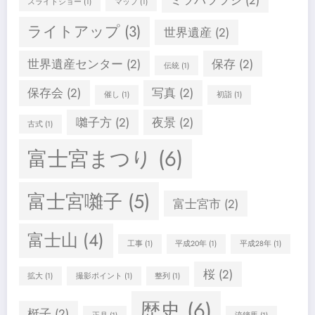
ミツバツツジ
(2)
スライドショー
(1)
マップ
(1)
ライトアップ
(3)
世界遺産
(2)
世界遺産センター
(2)
保存
(2)
伝統
(1)
保存会
(2)
写真
(2)
催し
(1)
初詣
(1)
囃子方
(2)
夜景
(2)
古式
(1)
富士宮まつり
(6)
富士宮囃子
(5)
富士宮市
(2)
富士山
(4)
工事
(1)
平成20年
(1)
平成28年
(1)
桜
(2)
拡大
(1)
撮影ポイント
(1)
整列
(1)
歴史
(6)
梃子
(2)