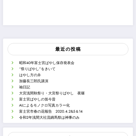
最近の投稿
昭和40年富士宮ばやし保存発表会
“祭りばやし”をきいて
はやし方の弁
加藤長三郎氏講演
袖日記
大宮浅間秋祭り・大宮祭りばやし 夜噺
富士宮ばやしの笛今昔
AIによるモノクロ写真カラー化
富士宮市春の花報告 2020.4.2&5＆14
令和2年浅間大社流鏑馬祭は神事のみ