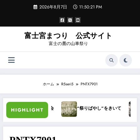
コ
2026年8月7日
11:50:21 PM
ン
テ
ン
ツ
へ
富士宮まつり 公式サイト
ス
富士の麓の山車祭り
キ
ッ
プ
ホーム
R5seri5
PNTX7901
富士宮ばやし保存発表会
“祭りばやし”をきいて
は
HIGHLIGHT