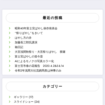
最近の投稿
昭和40年富士宮ばやし保存発表会
“祭りばやし”をきいて
はやし方の弁
加藤長三郎氏講演
袖日記
大宮浅間秋祭り・大宮祭りばやし 夜噺
富士宮ばやしの笛今昔
AIによるモノクロ写真カラー化
富士宮市春の花報告 2020.4.2&5＆14
令和2年浅間大社流鏑馬祭は神事のみ
カテゴリー
ギャラリー
(17)
スライドショー
(24)