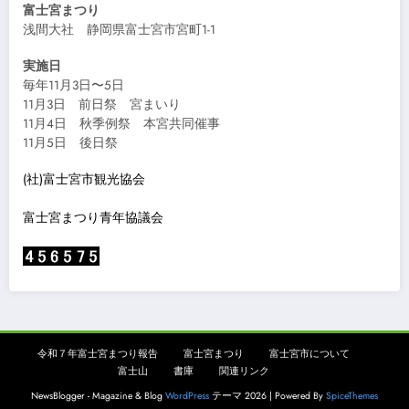
富士宮まつり
浅間大社 静岡県富士宮市宮町1-1
実施日
毎年11月3日〜5日
11月3日 前日祭 宮まいり
11月4日 秋季例祭 本宮共同催事
11月5日 後日祭
(社)富士宮市観光協会
富士宮まつり青年協議会
令和７年富士宮まつり報告
富士宮まつり
富士宮市について
富士山
書庫
関連リンク
NewsBlogger - Magazine & Blog
WordPress
テーマ 2026 | Powered By
SpiceThemes