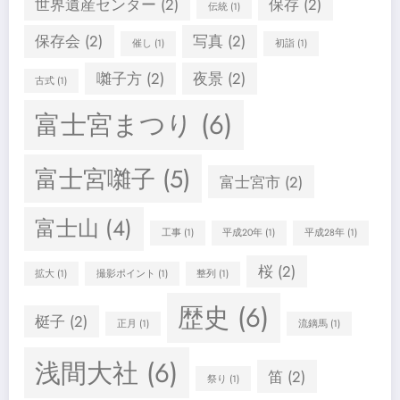
世界遺産センター
(2)
保存
(2)
伝統
(1)
保存会
(2)
写真
(2)
催し
(1)
初詣
(1)
囃子方
(2)
夜景
(2)
古式
(1)
富士宮まつり
(6)
富士宮囃子
(5)
富士宮市
(2)
富士山
(4)
工事
(1)
平成20年
(1)
平成28年
(1)
桜
(2)
拡大
(1)
撮影ポイント
(1)
整列
(1)
歴史
(6)
梃子
(2)
正月
(1)
流鏑馬
(1)
浅間大社
(6)
笛
(2)
祭り
(1)