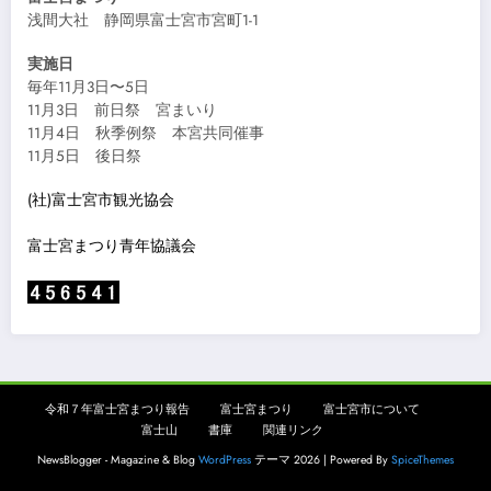
浅間大社 静岡県富士宮市宮町1-1
実施日
毎年11月3日〜5日
11月3日 前日祭 宮まいり
11月4日 秋季例祭 本宮共同催事
11月5日 後日祭
(社)富士宮市観光協会
富士宮まつり青年協議会
令和７年富士宮まつり報告
富士宮まつり
富士宮市について
富士山
書庫
関連リンク
NewsBlogger - Magazine & Blog
WordPress
テーマ 2026 | Powered By
SpiceThemes