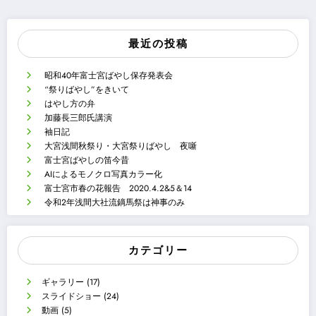
最近の投稿
昭和40年富士宮ばやし保存発表会
“祭りばやし”をきいて
はやし方の弁
加藤長三郎氏講演
袖日記
大宮浅間秋祭り・大宮祭りばやし 夜噺
富士宮ばやしの笛今昔
AIによるモノクロ写真カラー化
富士宮市春の花報告 2020.4.2&5＆14
令和2年浅間大社流鏑馬祭は神事のみ
カテゴリー
ギャラリー
(17)
スライドショー
(24)
動画
(5)