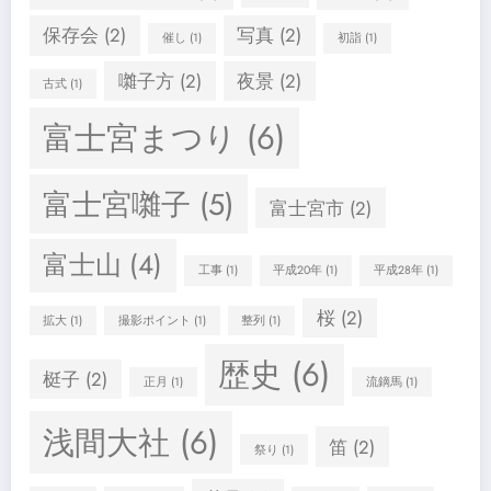
保存会
(2)
写真
(2)
催し
(1)
初詣
(1)
囃子方
(2)
夜景
(2)
古式
(1)
富士宮まつり
(6)
富士宮囃子
(5)
富士宮市
(2)
富士山
(4)
工事
(1)
平成20年
(1)
平成28年
(1)
桜
(2)
拡大
(1)
撮影ポイント
(1)
整列
(1)
歴史
(6)
梃子
(2)
正月
(1)
流鏑馬
(1)
浅間大社
(6)
笛
(2)
祭り
(1)