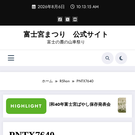
コ
2026年8月6日
10:13:15 AM
ン
テ
ン
ツ
へ
富士宮まつり 公式サイト
ス
富士の麓の山車祭り
キ
ッ
プ
ホーム
R5hon
PNTX7640
カラー化
昭和40年富士宮ばやし保存発表会
“祭
HIGHLIGHT