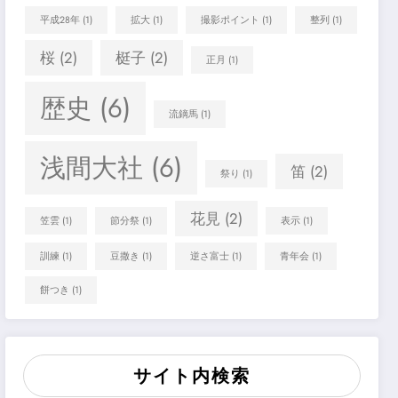
平成28年
(1)
拡大
(1)
撮影ポイント
(1)
整列
(1)
桜
(2)
梃子
(2)
正月
(1)
歴史
(6)
流鏑馬
(1)
浅間大社
(6)
笛
(2)
祭り
(1)
花見
(2)
笠雲
(1)
節分祭
(1)
表示
(1)
訓練
(1)
豆撒き
(1)
逆さ富士
(1)
青年会
(1)
餅つき
(1)
サイト内検索