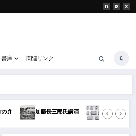
書庫
関連リンク
加藤長三郎氏講演
袖日記
大宮浅間