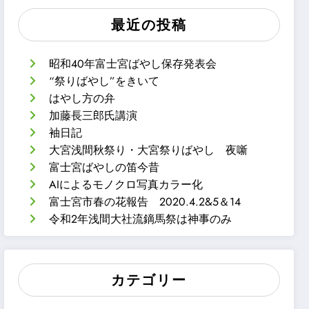
最近の投稿
昭和40年富士宮ばやし保存発表会
“祭りばやし”をきいて
はやし方の弁
加藤長三郎氏講演
袖日記
大宮浅間秋祭り・大宮祭りばやし 夜噺
富士宮ばやしの笛今昔
AIによるモノクロ写真カラー化
富士宮市春の花報告 2020.4.2&5＆14
令和2年浅間大社流鏑馬祭は神事のみ
カテゴリー