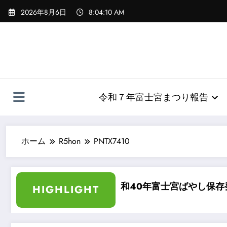
コ
2026年8月6日
8:04:11 AM
ン
テ
ン
ツ
へ
ス
キ
令和７年富士宮まつり報告
ッ
プ
ホーム
R5hon
PNTX7410
カラー化
昭和40年富士宮ばやし保存発表会
HIGHLIGHT