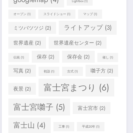
Lightbox
(1)
オープン
(1)
スライドショー
(1)
マップ
(1)
ライトアップ
(3)
ミツバツツジ
(2)
世界遺産
(2)
世界遺産センター
(2)
保存
(2)
保存会
(2)
伝統
(1)
催し
(1)
写真
(2)
囃子方
(2)
初詣
(1)
古式
(1)
富士宮まつり
(6)
夜景
(2)
富士宮囃子
(5)
富士宮市
(2)
富士山
(4)
工事
(1)
平成20年
(1)