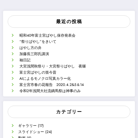
最近の投稿
昭和40年富士宮ばやし保存発表会
“祭りばやし”をきいて
はやし方の弁
加藤長三郎氏講演
袖日記
大宮浅間秋祭り・大宮祭りばやし 夜噺
富士宮ばやしの笛今昔
AIによるモノクロ写真カラー化
富士宮市春の花報告 2020.4.2&5＆14
令和2年浅間大社流鏑馬祭は神事のみ
カテゴリー
ギャラリー
(17)
スライドショー
(24)