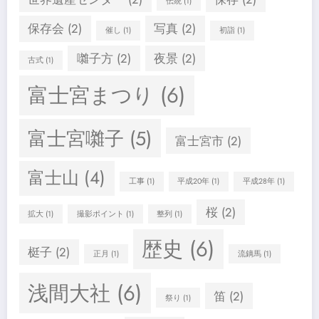
伝統
(1)
保存会
(2)
写真
(2)
催し
(1)
初詣
(1)
囃子方
(2)
夜景
(2)
古式
(1)
富士宮まつり
(6)
富士宮囃子
(5)
富士宮市
(2)
富士山
(4)
工事
(1)
平成20年
(1)
平成28年
(1)
桜
(2)
拡大
(1)
撮影ポイント
(1)
整列
(1)
歴史
(6)
梃子
(2)
正月
(1)
流鏑馬
(1)
浅間大社
(6)
笛
(2)
祭り
(1)