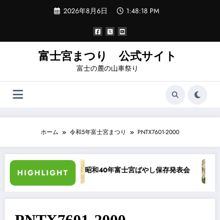
コ
2026年8月6日
1:48:19 PM
ン
テ
ン
ツ
へ
富士宮まつり 公式サイト
ス
富士の麓の山車祭り
キ
ッ
プ
ホーム
令和5年富士宮まつり
PNTX7601-2000
写真カラー化
昭和40年富士宮ばやし保存発表会
“
HIGHLIGHT