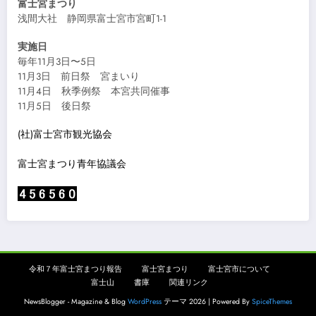
富士宮まつり
浅間大社 静岡県富士宮市宮町1-1
実施日
毎年11月3日〜5日
11月3日 前日祭 宮まいり
11月4日 秋季例祭 本宮共同催事
11月5日 後日祭
(社)富士宮市観光協会
富士宮まつり青年協議会
令和７年富士宮まつり報告
富士宮まつり
富士宮市について
富士山
書庫
関連リンク
NewsBlogger - Magazine & Blog
WordPress
テーマ 2026 | Powered By
SpiceThemes