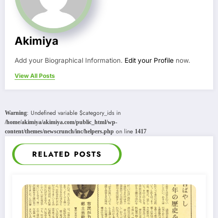
Akimiya
Add your Biographical Information.
Edit your Profile
now.
View All Posts
: Undefined variable $category_ids in
Warning
/home/akimiya/akimiya.com/public_html/wp-
on line
content/themes/newscrunch/inc/helpers.php
1417
RELATED POSTS