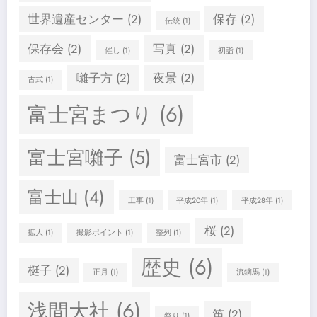
世界遺産センター
(2)
保存
(2)
伝統
(1)
保存会
(2)
写真
(2)
催し
(1)
初詣
(1)
囃子方
(2)
夜景
(2)
古式
(1)
富士宮まつり
(6)
富士宮囃子
(5)
富士宮市
(2)
富士山
(4)
工事
(1)
平成20年
(1)
平成28年
(1)
桜
(2)
拡大
(1)
撮影ポイント
(1)
整列
(1)
歴史
(6)
梃子
(2)
正月
(1)
流鏑馬
(1)
浅間大社
(6)
笛
(2)
祭り
(1)