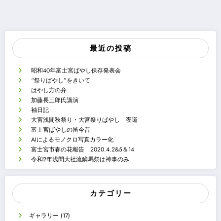
最近の投稿
昭和40年富士宮ばやし保存発表会
“祭りばやし”をきいて
はやし方の弁
加藤長三郎氏講演
袖日記
大宮浅間秋祭り・大宮祭りばやし 夜噺
富士宮ばやしの笛今昔
AIによるモノクロ写真カラー化
富士宮市春の花報告 2020.4.2&5＆14
令和2年浅間大社流鏑馬祭は神事のみ
カテゴリー
ギャラリー
(17)