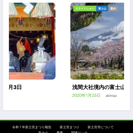
スライドショー
富士山
案内
浅間大社境内の富士山ビューポイント
2020年1月25日
akimiya
令和７年富士宮まつり報告
富士宮まつり
富士宮市について
富士山
書庫
関連リンク