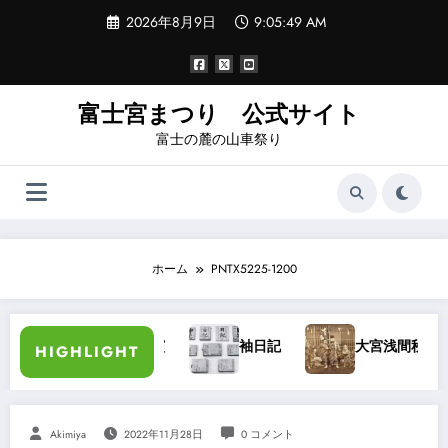
コ
2026年8月9日
9:05:49 AM
ン
テ
ン
ツ
へ
富士宮まつり 公式サイト
ス
富士の麓の山車祭り
キ
ッ
プ
ホーム
PNTX5225-1200
加藤長三郎氏講演
袖日記
大宮浅間秋祭り・大宮祭
HIGHLIGHT
Akimiya
2022年11月28日
0 コメント