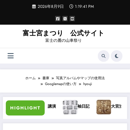
コ
2026年8月9日
1:19:42 PM
ン
テ
ン
ツ
へ
富士宮まつり 公式サイト
ス
富士の麓の山車祭り
キ
ッ
プ
ホーム
書庫
写真アルバムやマップの使用法
Googlemapの使い方
hyouji
加藤長三郎氏講演
袖日記
大宮浅間秋祭
HIGHLIGHT