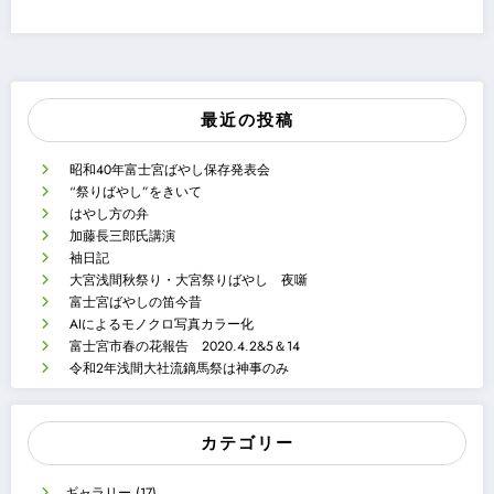
最近の投稿
昭和40年富士宮ばやし保存発表会
“祭りばやし”をきいて
はやし方の弁
加藤長三郎氏講演
袖日記
大宮浅間秋祭り・大宮祭りばやし 夜噺
富士宮ばやしの笛今昔
AIによるモノクロ写真カラー化
富士宮市春の花報告 2020.4.2&5＆14
令和2年浅間大社流鏑馬祭は神事のみ
カテゴリー
ギャラリー
(17)