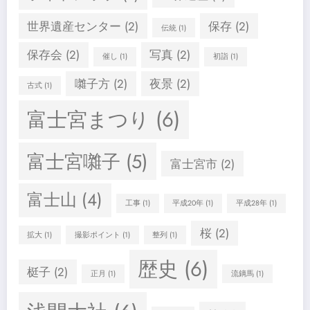
世界遺産センター
(2)
保存
(2)
伝統
(1)
保存会
(2)
写真
(2)
催し
(1)
初詣
(1)
囃子方
(2)
夜景
(2)
古式
(1)
富士宮まつり
(6)
富士宮囃子
(5)
富士宮市
(2)
富士山
(4)
工事
(1)
平成20年
(1)
平成28年
(1)
桜
(2)
拡大
(1)
撮影ポイント
(1)
整列
(1)
歴史
(6)
梃子
(2)
正月
(1)
流鏑馬
(1)