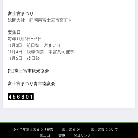
富士宮まつり
浅間大社 静岡県富士宮市宮町1-1
実施日
毎年11月3日〜5日
11月3日 前日祭 宮まいり
11月4日 秋季例祭 本宮共同催事
11月5日 後日祭
(社)富士宮市観光協会
富士宮まつり青年協議会
令和７年富士宮まつり報告
富士宮まつり
富士宮市について
富士山
書庫
関連リンク