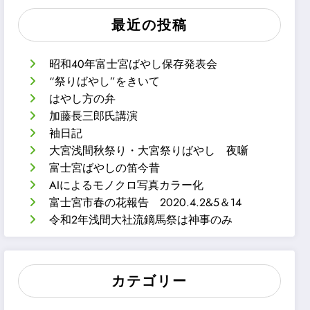
最近の投稿
昭和40年富士宮ばやし保存発表会
“祭りばやし”をきいて
はやし方の弁
加藤長三郎氏講演
袖日記
大宮浅間秋祭り・大宮祭りばやし 夜噺
富士宮ばやしの笛今昔
AIによるモノクロ写真カラー化
富士宮市春の花報告 2020.4.2&5＆14
令和2年浅間大社流鏑馬祭は神事のみ
カテゴリー