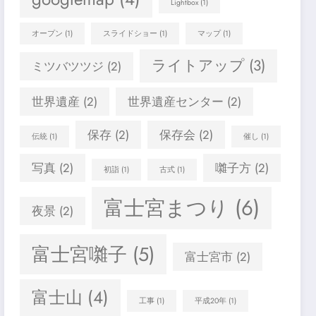
Lightbox
(1)
オープン
(1)
スライドショー
(1)
マップ
(1)
ライトアップ
(3)
ミツバツツジ
(2)
世界遺産
(2)
世界遺産センター
(2)
保存
(2)
保存会
(2)
伝統
(1)
催し
(1)
写真
(2)
囃子方
(2)
初詣
(1)
古式
(1)
富士宮まつり
(6)
夜景
(2)
富士宮囃子
(5)
富士宮市
(2)
富士山
(4)
工事
(1)
平成20年
(1)