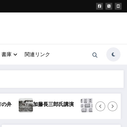
書庫
関連リンク
加藤長三郎氏講演
袖日記
大宮浅間