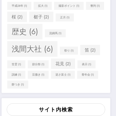
平成28年
(1)
拡大
(1)
撮影ポイント
(1)
整列
(1)
桜
(2)
梃子
(2)
正月
(1)
歴史
(6)
流鏑馬
(1)
浅間大社
(6)
笛
(2)
祭り
(1)
花見
(2)
笠雲
(1)
節分祭
(1)
表示
(1)
訓練
(1)
豆撒き
(1)
逆さ富士
(1)
青年会
(1)
餅つき
(1)
サイト内検索