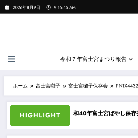
コ
2026年8月9日
9:16:46 AM
ン
テ
ン
ツ
へ
ス
キ
令和７年富士宮まつり報告
ッ
プ
ホーム
富士宮囃子
富士宮囃子保存会
PNTX443
カラー化
昭和40年富士宮ばやし保存発表会
HIGHLIGHT