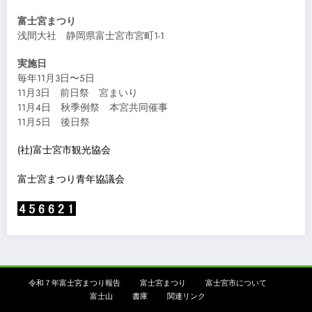
富士宮まつり
浅間大社 静岡県富士宮市宮町1-1
実施日
毎年11月3日〜5日
11月3日 前日祭 宮まいり
11月4日 秋季例祭 本宮共同催事
11月5日 後日祭
(社)富士宮市観光協会
富士宮まつり青年協議会
令和７年富士宮まつり報告
富士宮まつり
富士宮市について
富士山
書庫
関連リンク