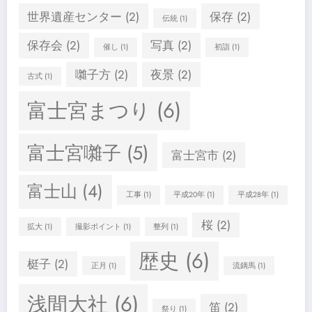
世界遺産センター
(2)
保存
(2)
伝統
(1)
保存会
(2)
写真
(2)
催し
(1)
初詣
(1)
囃子方
(2)
夜景
(2)
古式
(1)
富士宮まつり
(6)
富士宮囃子
(5)
富士宮市
(2)
富士山
(4)
工事
(1)
平成20年
(1)
平成28年
(1)
桜
(2)
拡大
(1)
撮影ポイント
(1)
整列
(1)
歴史
(6)
梃子
(2)
正月
(1)
流鏑馬
(1)
浅間大社
(6)
笛
(2)
祭り
(1)