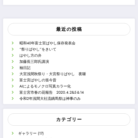
最近の投稿
昭和40年富士宮ばやし保存発表会
“祭りばやし”をきいて
はやし方の弁
加藤長三郎氏講演
袖日記
大宮浅間秋祭り・大宮祭りばやし 夜噺
富士宮ばやしの笛今昔
AIによるモノクロ写真カラー化
富士宮市春の花報告 2020.4.2&5＆14
令和2年浅間大社流鏑馬祭は神事のみ
カテゴリー
ギャラリー
(17)