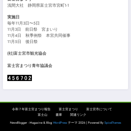
浅間大社 静岡県富士宮市宮町1-1
実施日
毎年11月3日〜5日
11月3日 前日祭 宮まいり
11月4日 秋季例祭 本宮共同催事
11月5日 後日祭
(社)富士宮市観光協会
富士宮まつり青年協議会
令和７年富士宮まつり報告
富士宮まつり
富士宮市について
富士山
書庫
関連リンク
NewsBlogger - Magazine & Blog
WordPress
テーマ 2026 | Powered By
SpiceThemes