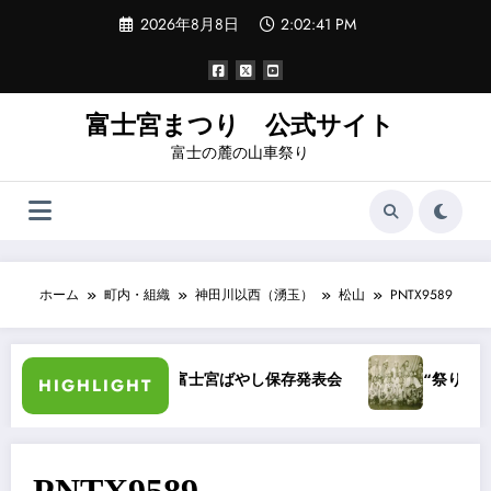
コ
2026年8月8日
2:02:42 PM
ン
テ
ン
ツ
へ
富士宮まつり 公式サイト
ス
富士の麓の山車祭り
キ
ッ
プ
ホーム
町内・組織
神田川以西（湧玉）
松山
PNTX9589
昭和40年富士宮ばやし保存発表会
“祭りばやし”
HIGHLIGHT