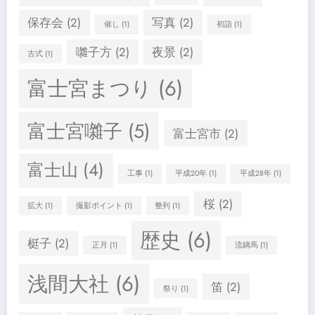
保存会
(2)
写真
(2)
催し
(1)
初詣
(1)
囃子方
(2)
夜景
(2)
古式
(1)
富士宮まつり
(6)
富士宮囃子
(5)
富士宮市
(2)
富士山
(4)
工事
(1)
平成20年
(1)
平成28年
(1)
桜
(2)
拡大
(1)
撮影ポイント
(1)
整列
(1)
歴史
(6)
梃子
(2)
正月
(1)
流鏑馬
(1)
浅間大社
(6)
笛
(2)
祭り
(1)