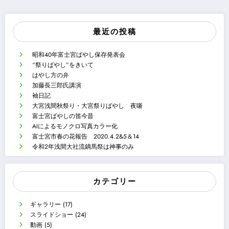
最近の投稿
昭和40年富士宮ばやし保存発表会
“祭りばやし”をきいて
はやし方の弁
加藤長三郎氏講演
袖日記
大宮浅間秋祭り・大宮祭りばやし 夜噺
富士宮ばやしの笛今昔
AIによるモノクロ写真カラー化
富士宮市春の花報告 2020.4.2&5＆14
令和2年浅間大社流鏑馬祭は神事のみ
カテゴリー
ギャラリー
(17)
スライドショー
(24)
動画
(5)