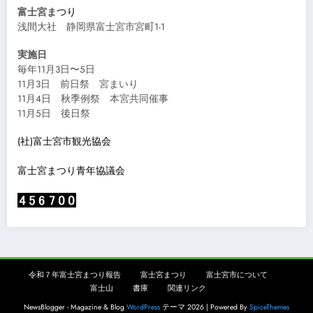
富士宮まつり
浅間大社 静岡県富士宮市宮町1-1
実施日
毎年11月3日〜5日
11月3日 前日祭 宮まいり
11月4日 秋季例祭 本宮共同催事
11月5日 後日祭
(社)富士宮市観光協会
富士宮まつり青年協議会
令和７年富士宮まつり報告
富士宮まつり
富士宮市について
富士山
書庫
関連リンク
NewsBlogger - Magazine & Blog
WordPress
テーマ 2026 | Powered By
SpiceThemes