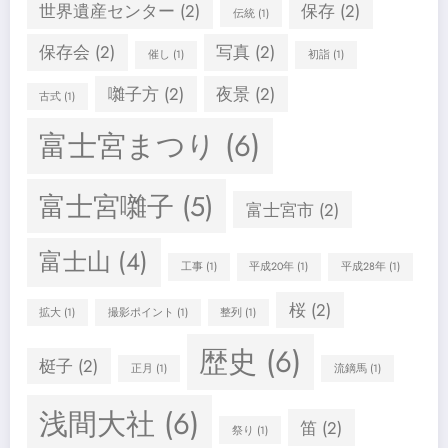
世界遺産センター
(2)
保存
(2)
伝統
(1)
保存会
(2)
写真
(2)
催し
(1)
初詣
(1)
囃子方
(2)
夜景
(2)
古式
(1)
富士宮まつり
(6)
富士宮囃子
(5)
富士宮市
(2)
富士山
(4)
工事
(1)
平成20年
(1)
平成28年
(1)
桜
(2)
拡大
(1)
撮影ポイント
(1)
整列
(1)
歴史
(6)
梃子
(2)
正月
(1)
流鏑馬
(1)
浅間大社
(6)
笛
(2)
祭り
(1)