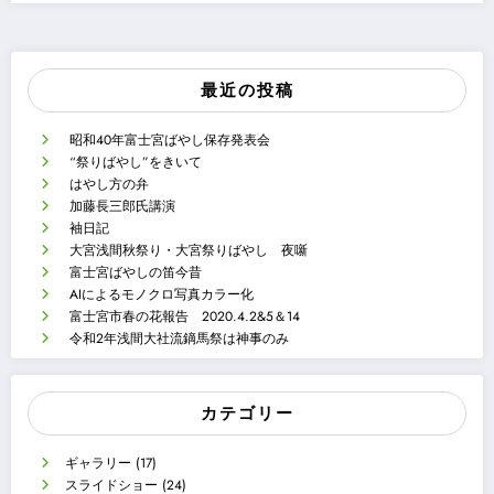
最近の投稿
昭和40年富士宮ばやし保存発表会
“祭りばやし”をきいて
はやし方の弁
加藤長三郎氏講演
袖日記
大宮浅間秋祭り・大宮祭りばやし 夜噺
富士宮ばやしの笛今昔
AIによるモノクロ写真カラー化
富士宮市春の花報告 2020.4.2&5＆14
令和2年浅間大社流鏑馬祭は神事のみ
カテゴリー
ギャラリー
(17)
スライドショー
(24)