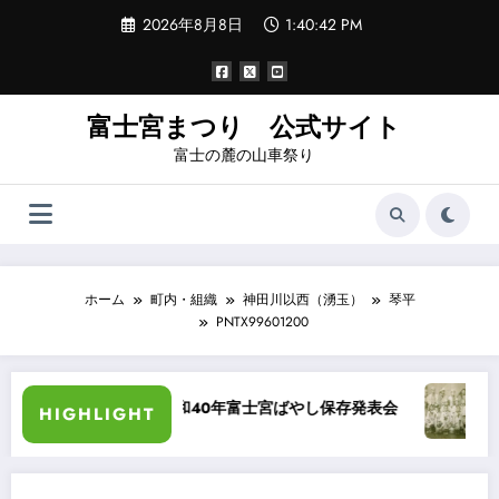
コ
2026年8月8日
1:40:43 PM
ン
テ
ン
ツ
へ
富士宮まつり 公式サイト
ス
富士の麓の山車祭り
キ
ッ
プ
ホーム
町内・組織
神田川以西（湧玉）
琴平
PNTX99601200
ラー化
昭和40年富士宮ばやし保存発表会
“祭り
HIGHLIGHT