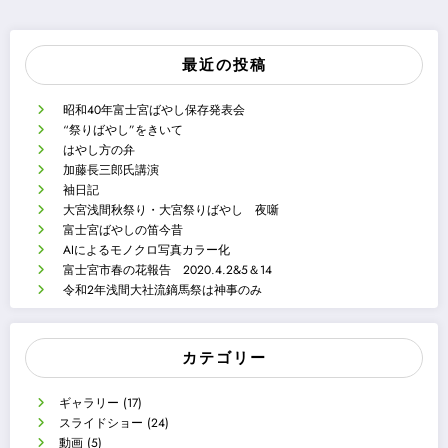
最近の投稿
昭和40年富士宮ばやし保存発表会
“祭りばやし”をきいて
はやし方の弁
加藤長三郎氏講演
袖日記
大宮浅間秋祭り・大宮祭りばやし 夜噺
富士宮ばやしの笛今昔
AIによるモノクロ写真カラー化
富士宮市春の花報告 2020.4.2&5＆14
令和2年浅間大社流鏑馬祭は神事のみ
カテゴリー
ギャラリー
(17)
スライドショー
(24)
動画
(5)