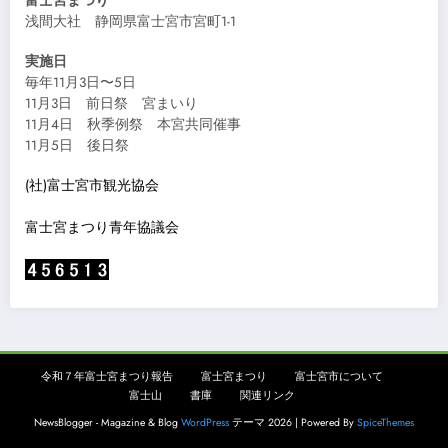
富士宮まつり
浅間大社 静岡県富士宮市宮町1-1
実施日
毎年11月3日〜5日
11月3日 前日祭 宮まいり
11月4日 秋季例祭 本宮共同催事
11月5日 後日祭
(社)富士宮市観光協会
富士宮まつり青年協議会
令和７年富士宮まつり報告
富士宮まつり
富士宮市について
富士山
書庫
関連リンク
NewsBlogger - Magazine & Blog
WordPress
テーマ 2026 | Powered By
SpiceThemes