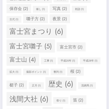
保存会
(2)
写真
(2)
催し
(1)
初詣
(1)
囃子方
(2)
夜景
(2)
古式
(1)
富士宮まつり
(6)
富士宮囃子
(5)
富士宮市
(2)
富士山
(4)
工事
(1)
平成20年
(1)
平成28年
(1)
桜
(2)
拡大
(1)
撮影ポイント
(1)
整列
(1)
歴史
(6)
梃子
(2)
正月
(1)
流鏑馬
(1)
浅間大社
(6)
笛
(2)
祭り
(1)