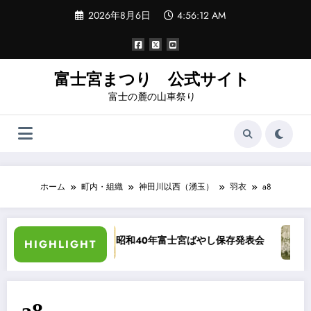
コ
2026年8月6日
4:56:13 AM
ン
テ
ン
ツ
へ
富士宮まつり 公式サイト
ス
富士の麓の山車祭り
キ
ッ
プ
ホーム
町内・組織
神田川以西（湧玉）
羽衣
a8
真カラー化
昭和40年富士宮ばやし保存発表会
“祭
HIGHLIGHT