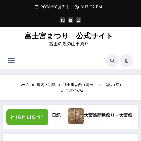
コ
2026年8月7日
3:17:03 PM
ン
テ
ン
ツ
へ
富士宮まつり 公式サイト
ス
富士の麓の山車祭り
キ
ッ
プ
ホーム
町内・組織
神田川以西（湧玉）
福地（立）
PNTX9674
氏講演
袖日記
大宮浅間秋祭り・大宮祭りばやし
HIGHLIGHT