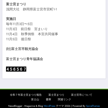
富士宮まつり
浅間大社 静岡県富士宮市宮町1-1
実施日
毎年11月3日〜5日
11月3日 前日祭 宮まいり
11月4日 秋季例祭 本宮共同催事
11月5日 後日祭
(社)富士宮市観光協会
富士宮まつり青年協議会
令和７年富士宮まつり報告
富士宮まつり
富士宮市について
富士山
書庫
関連リンク
NewsBlogger - Magazine & Blog
WordPress
テーマ 2026 | Powered By
SpiceThemes