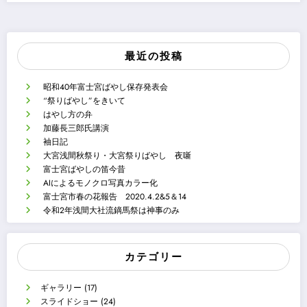
最近の投稿
昭和40年富士宮ばやし保存発表会
“祭りばやし”をきいて
はやし方の弁
加藤長三郎氏講演
袖日記
大宮浅間秋祭り・大宮祭りばやし 夜噺
富士宮ばやしの笛今昔
AIによるモノクロ写真カラー化
富士宮市春の花報告 2020.4.2&5＆14
令和2年浅間大社流鏑馬祭は神事のみ
カテゴリー
ギャラリー
(17)
スライドショー
(24)