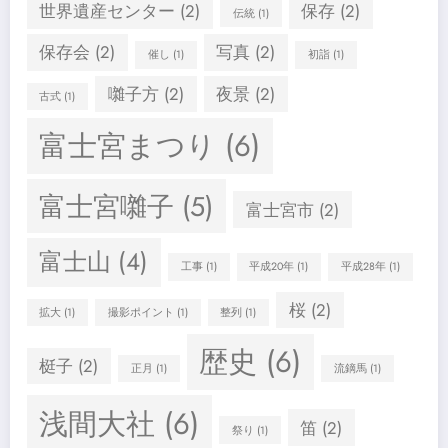
世界遺産センター
(2)
保存
(2)
伝統
(1)
保存会
(2)
写真
(2)
催し
(1)
初詣
(1)
囃子方
(2)
夜景
(2)
古式
(1)
富士宮まつり
(6)
富士宮囃子
(5)
富士宮市
(2)
富士山
(4)
工事
(1)
平成20年
(1)
平成28年
(1)
桜
(2)
拡大
(1)
撮影ポイント
(1)
整列
(1)
歴史
(6)
梃子
(2)
正月
(1)
流鏑馬
(1)
浅間大社
(6)
笛
(2)
祭り
(1)