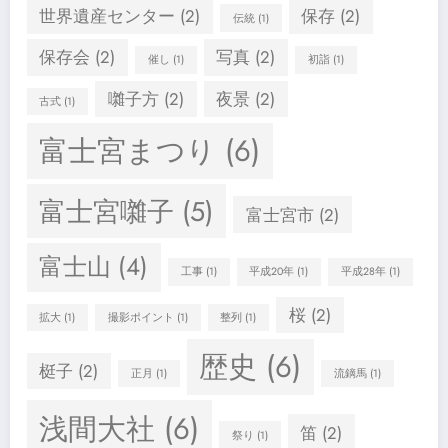
世界遺産センター
(2)
保存
(2)
伝統
(1)
保存会
(2)
写真
(2)
催し
(1)
初詣
(1)
囃子方
(2)
夜景
(2)
古式
(1)
富士宮まつり
(6)
富士宮囃子
(5)
富士宮市
(2)
富士山
(4)
工事
(1)
平成20年
(1)
平成28年
(1)
桜
(2)
拡大
(1)
撮影ポイント
(1)
整列
(1)
歴史
(6)
梃子
(2)
正月
(1)
流鏑馬
(1)
浅間大社
(6)
笛
(2)
祭り
(1)