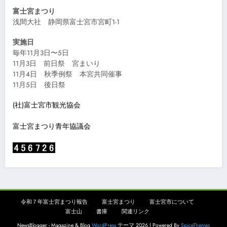
富士宮まつり
浅間大社 静岡県富士宮市宮町1-1
実施日
毎年11月3日〜5日
11月3日 前日祭 宮まいり
11月4日 秋季例祭 本宮共同催事
11月5日 後日祭
(社)富士宮市観光協会
富士宮まつり青年協議会
令和７年富士宮まつり報告
富士宮まつり
富士宮市について
富士山
書庫
関連リンク
NewsBlogger - Magazine & Blog
WordPress
テーマ 2026 | Powered By
SpiceThemes