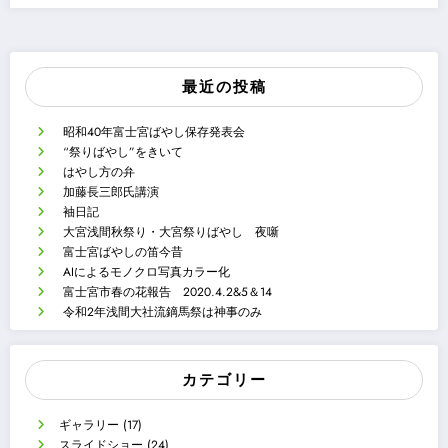
最近の投稿
昭和40年富士宮ばやし保存発表会
“祭りばやし”をきいて
はやし方の弁
加藤長三郎氏講演
袖日記
大宮浅間秋祭り・大宮祭りばやし 夜噺
富士宮ばやしの笛今昔
AIによるモノクロ写真カラー化
富士宮市春の花報告 2020.4.2&5＆14
令和2年浅間大社流鏑馬祭は神事のみ
カテゴリー
ギャラリー
(17)
スライドショー
(24)