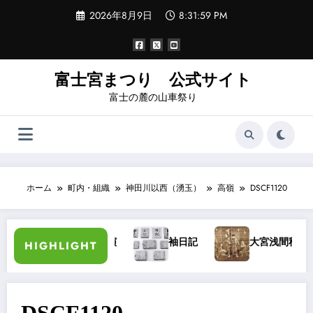
コ
2026年8月9日
8:31:59 PM
ン
テ
ン
ツ
へ
富士宮まつり 公式サイト
ス
富士の麓の山車祭り
キ
ッ
プ
ホーム
町内・組織
神田川以西（湧玉）
高嶺
DSCF1120
加藤長三郎氏講演
袖日記
大宮浅間秋祭り・
HIGHLIGHT