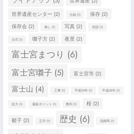
ライトアップ
(3)
世界遺産
(2)
世界遺産センター
(2)
保存
(2)
伝統
(1)
保存会
(2)
写真
(2)
催し
(1)
初詣
(1)
囃子方
(2)
夜景
(2)
古式
(1)
富士宮まつり
(6)
富士宮囃子
(5)
富士宮市
(2)
富士山
(4)
工事
(1)
平成20年
(1)
平成28年
(1)
桜
(2)
拡大
(1)
撮影ポイント
(1)
整列
(1)
歴史
(6)
梃子
(2)
正月
(1)
流鏑馬
(1)