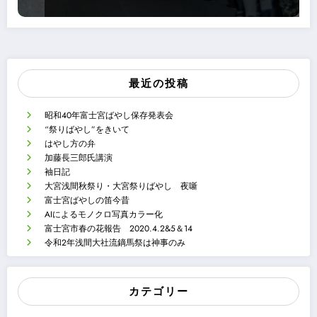
最近の投稿
昭和40年富士宮ばやし保存発表会
“祭りばやし”をきいて
はやし方の弁
加藤長三郎氏講演
袖日記
大宮浅間秋祭り・大宮祭りばやし 夜噺
富士宮ばやしの笛今昔
AIによるモノクロ写真カラー化
富士宮市春の花報告 2020.4.2&5＆14
令和2年浅間大社流鏑馬祭は神事のみ
カテゴリー