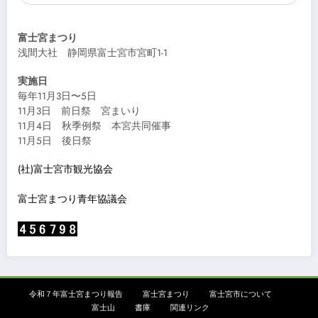
富士宮まつり
浅間大社 静岡県富士宮市宮町1-1
実施日
毎年11月3日〜5日
11月3日 前日祭 宮まいり
11月4日 秋季例祭 本宮共同催事
11月5日 後日祭
(社)富士宮市観光協会
富士宮まつり青年協議会
令和７年富士宮まつり報告
富士宮まつり
富士宮市について
富士山
書庫
関連リンク