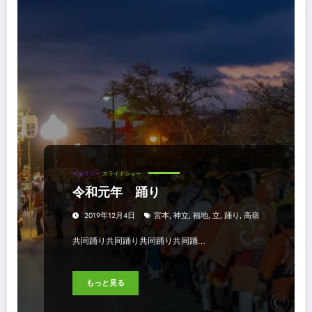
ギャラリー
スライドショー
令和元年 踊り
2019年12月4日
宮本
,
神立
,
福地
,
立
,
踊り
,
高嶺
共同踊り共同踊り共同踊り共同踊…
もっと見る