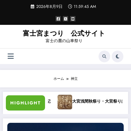
コ
2026年8月9日
11:59:45 AM
ン
テ
ン
ツ
へ
富士宮まつり 公式サイト
ス
富士の麓の山車祭り
キ
ッ
プ
ホーム
神立
講演
袖日記
大宮浅間秋祭り・大宮祭りばやし 夜
HIGHLIGHT