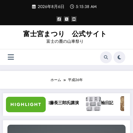
コ
2026年8月6日
5:15:38 AM
ン
テ
ン
ツ
へ
富士宮まつり 公式サイト
ス
富士の麓の山車祭り
キ
ッ
プ
ホーム
平成26年
し方の弁
加藤長三郎氏講演
袖日記
大
HIGHLIGHT