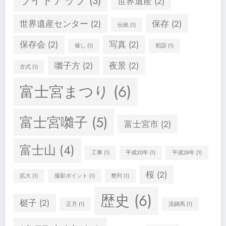
ライトアップ
(3)
世界遺産
(2)
世界遺産センター
(2)
保存
(2)
伝統
(1)
保存会
(2)
写真
(2)
催し
(1)
初詣
(1)
囃子方
(2)
夜景
(2)
古式
(1)
富士宮まつり
(6)
富士宮囃子
(5)
富士宮市
(2)
富士山
(4)
工事
(1)
平成20年
(1)
平成28年
(1)
桜
(2)
拡大
(1)
撮影ポイント
(1)
整列
(1)
歴史
(6)
梃子
(2)
正月
(1)
流鏑馬
(1)