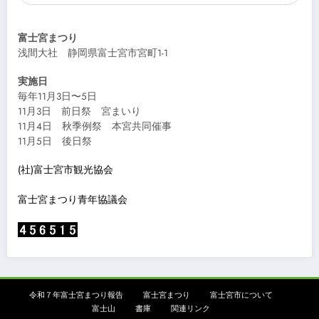
富士宮まつり
浅間大社 静岡県富士宮市宮町1-1
実施日
毎年11月3日〜5日
11月3日 前日祭 宮まいり
11月4日 秋季例祭 本宮共同催事
11月5日 後日祭
(社)富士宮市観光協会
富士宮まつり青年協議会
令和７年富士宮まつり報告
富士宮まつり
富士宮市について
富士山
書庫
関連リンク