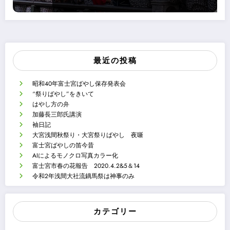
最近の投稿
昭和40年富士宮ばやし保存発表会
“祭りばやし”をきいて
はやし方の弁
加藤長三郎氏講演
袖日記
大宮浅間秋祭り・大宮祭りばやし 夜噺
富士宮ばやしの笛今昔
AIによるモノクロ写真カラー化
富士宮市春の花報告 2020.4.2&5＆14
令和2年浅間大社流鏑馬祭は神事のみ
カテゴリー