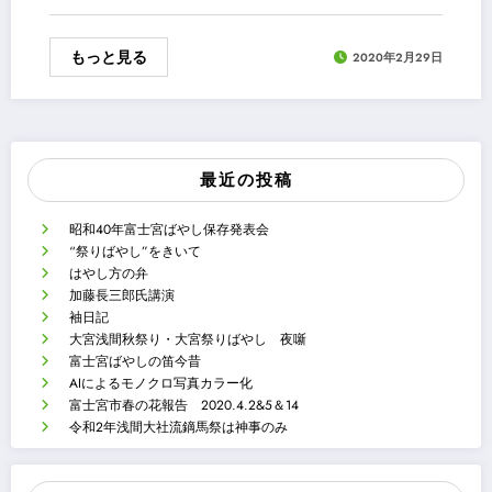
もっと見る
2020年2月29日
最近の投稿
昭和40年富士宮ばやし保存発表会
“祭りばやし”をきいて
はやし方の弁
加藤長三郎氏講演
袖日記
大宮浅間秋祭り・大宮祭りばやし 夜噺
富士宮ばやしの笛今昔
AIによるモノクロ写真カラー化
富士宮市春の花報告 2020.4.2&5＆14
令和2年浅間大社流鏑馬祭は神事のみ