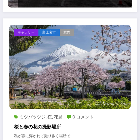
ギャラリー
富士宮市
案内
ミツバツツジ
桜
花見
0 コメント
,
,
桜と春の花の撮影場所
私が春に浮かれて撮り歩く場所で…