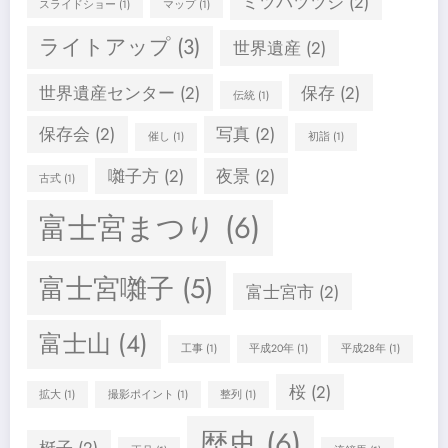
ミツバツツジ
(2)
スライドショー
(1)
マップ
(1)
ライトアップ
(3)
世界遺産
(2)
世界遺産センター
(2)
保存
(2)
伝統
(1)
保存会
(2)
写真
(2)
催し
(1)
初詣
(1)
囃子方
(2)
夜景
(2)
古式
(1)
富士宮まつり
(6)
富士宮囃子
(5)
富士宮市
(2)
富士山
(4)
工事
(1)
平成20年
(1)
平成28年
(1)
桜
(2)
拡大
(1)
撮影ポイント
(1)
整列
(1)
歴史
(6)
梃子
(2)