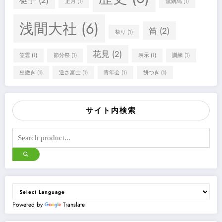
正月
(1)
流鏑馬
(1)
浅間大社
(6)
笛
(2)
祭り
(1)
花見
(2)
笠雲
(1)
節分祭
(1)
表示
(1)
訓練
(1)
豆撒き
(1)
逆さ富士
(1)
青年会
(1)
餅つき
(1)
サイト内検索
Powered by
Translate