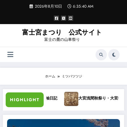
コ
2026年8月10日
6:35:40 AM
ン
テ
ン
ツ
へ
富士宮まつり 公式サイト
ス
富士の麓の山車祭り
キ
ッ
プ
ホーム
ミツバツツジ
氏講演
袖日記
大宮浅間秋祭り・大宮祭りばやし
HIGHLIGHT