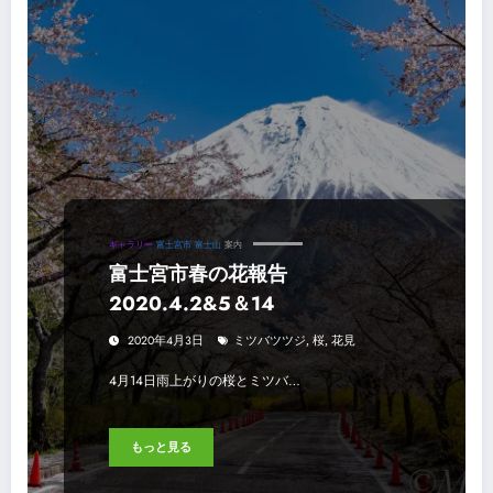
ギャラリー
富士宮市
富士山
案内
富士宮市春の花報告
2020.4.2&5＆14
2020年4月3日
ミツバツツジ
,
桜
,
花見
4月14日雨上がりの桜とミツバ…
もっと見る