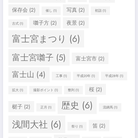
保存会
(2)
写真
(2)
催し
(1)
初詣
(1)
囃子方
(2)
夜景
(2)
古式
(1)
富士宮まつり
(6)
富士宮囃子
(5)
富士宮市
(2)
富士山
(4)
工事
(1)
平成20年
(1)
平成28年
(1)
桜
(2)
拡大
(1)
撮影ポイント
(1)
整列
(1)
歴史
(6)
梃子
(2)
正月
(1)
流鏑馬
(1)
浅間大社
(6)
笛
(2)
祭り
(1)