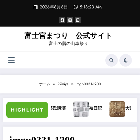
コ
2026年8月6日
5:18:23 AM
ン
テ
ン
ツ
へ
富士宮まつり 公式サイト
ス
富士の麓の山車祭り
キ
ッ
プ
ホーム
R7miya
imgp0331-1200
加藤長三郎氏講演
袖日記
大宮浅間秋
HIGHLIGHT