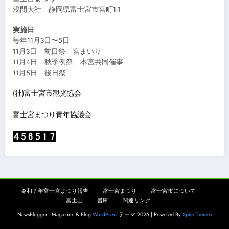
浅間大社 静岡県富士宮市宮町1-1
実施日
毎年11月3日〜5日
11月3日 前日祭 宮まいり
11月4日 秋季例祭 本宮共同催事
11月5日 後日祭
(社)富士宮市観光協会
富士宮まつり青年協議会
令和７年富士宮まつり報告
富士宮まつり
富士宮市について
富士山
書庫
関連リンク
NewsBlogger - Magazine & Blog
WordPress
テーマ 2026 | Powered By
SpiceThemes