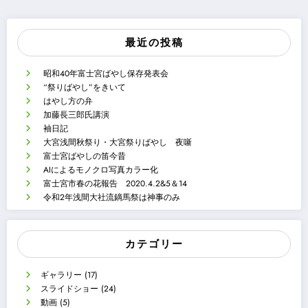
最近の投稿
昭和40年富士宮ばやし保存発表会
“祭りばやし”をきいて
はやし方の弁
加藤長三郎氏講演
袖日記
大宮浅間秋祭り・大宮祭りばやし 夜噺
富士宮ばやしの笛今昔
AIによるモノクロ写真カラー化
富士宮市春の花報告 2020.4.2&5＆14
令和2年浅間大社流鏑馬祭は神事のみ
カテゴリー
ギャラリー
(17)
スライドショー
(24)
動画
(5)