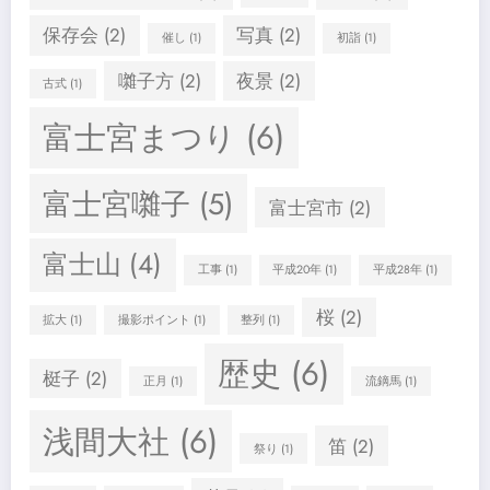
保存会
(2)
写真
(2)
催し
(1)
初詣
(1)
囃子方
(2)
夜景
(2)
古式
(1)
富士宮まつり
(6)
富士宮囃子
(5)
富士宮市
(2)
富士山
(4)
工事
(1)
平成20年
(1)
平成28年
(1)
桜
(2)
拡大
(1)
撮影ポイント
(1)
整列
(1)
歴史
(6)
梃子
(2)
正月
(1)
流鏑馬
(1)
浅間大社
(6)
笛
(2)
祭り
(1)