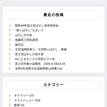
最近の投稿
昭和40年富士宮ばやし保存発表会
“祭りばやし”をきいて
はやし方の弁
加藤長三郎氏講演
袖日記
大宮浅間秋祭り・大宮祭りばやし 夜噺
富士宮ばやしの笛今昔
AIによるモノクロ写真カラー化
富士宮市春の花報告 2020.4.2&5＆14
令和2年浅間大社流鏑馬祭は神事のみ
カテゴリー
ギャラリー
(17)
スライドショー
(24)
動画
(5)