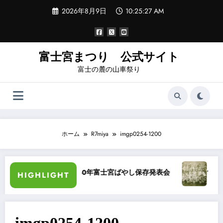
コ
2026年8月9日
10:25:27 AM
ン
テ
ン
ツ
へ
富士宮まつり 公式サイト
ス
富士の麓の山車祭り
キ
ッ
プ
ホーム
R7miya
imgp0254-1200
ー化
昭和40年富士宮ばやし保存発表会
“祭りば
HIGHLIGHT