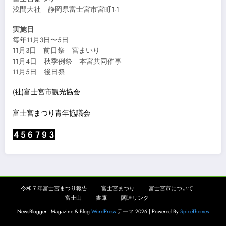
浅間大社 静岡県富士宮市宮町1-1
実施日
毎年11月3日〜5日
11月3日 前日祭 宮まいり
11月4日 秋季例祭 本宮共同催事
11月5日 後日祭
(社)富士宮市観光協会
富士宮まつり青年協議会
令和７年富士宮まつり報告
富士宮まつり
富士宮市について
富士山
書庫
関連リンク
NewsBlogger - Magazine & Blog
WordPress
テーマ 2026 | Powered By
SpiceThemes