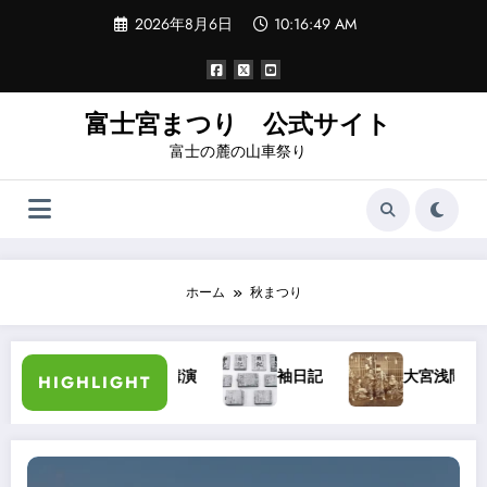
コ
2026年8月6日
10:16:49 AM
ン
テ
ン
ツ
へ
富士宮まつり 公式サイト
ス
富士の麓の山車祭り
キ
ッ
プ
ホーム
秋まつり
加藤長三郎氏講演
袖日記
大宮浅間秋祭り・
HIGHLIGHT