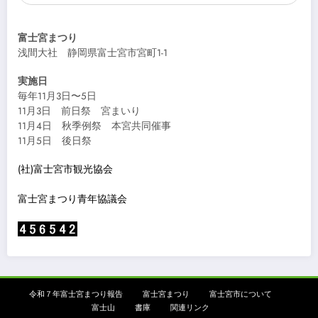
富士宮まつり
浅間大社 静岡県富士宮市宮町1-1
実施日
毎年11月3日〜5日
11月3日 前日祭 宮まいり
11月4日 秋季例祭 本宮共同催事
11月5日 後日祭
(社)富士宮市観光協会
富士宮まつり青年協議会
令和７年富士宮まつり報告
富士宮まつり
富士宮市について
富士山
書庫
関連リンク