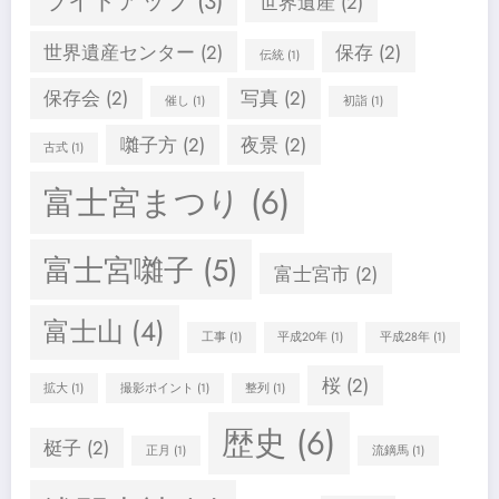
ライトアップ
(3)
世界遺産
(2)
世界遺産センター
(2)
保存
(2)
伝統
(1)
保存会
(2)
写真
(2)
催し
(1)
初詣
(1)
囃子方
(2)
夜景
(2)
古式
(1)
富士宮まつり
(6)
富士宮囃子
(5)
富士宮市
(2)
富士山
(4)
工事
(1)
平成20年
(1)
平成28年
(1)
桜
(2)
拡大
(1)
撮影ポイント
(1)
整列
(1)
歴史
(6)
梃子
(2)
正月
(1)
流鏑馬
(1)