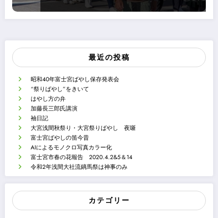
最近の投稿
昭和40年富士宮ばやし保存発表会
“祭りばやし”をきいて
はやし方の弁
加藤長三郎氏講演
袖日記
大宮浅間秋祭り・大宮祭りばやし 夜噺
富士宮ばやしの笛今昔
AIによるモノクロ写真カラー化
富士宮市春の花報告 2020.4.2&5＆14
令和2年浅間大社流鏑馬祭は神事のみ
カテゴリー