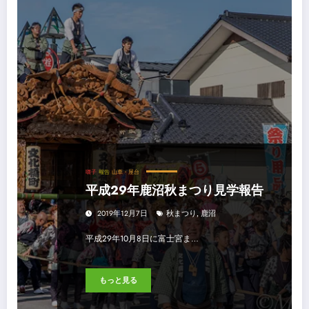
囃子
報告
山車・屋台
平成29年鹿沼秋まつり見学報告
2019年12月7日
秋まつり
,
鹿沼
平成29年10月8日に富士宮ま…
もっと見る