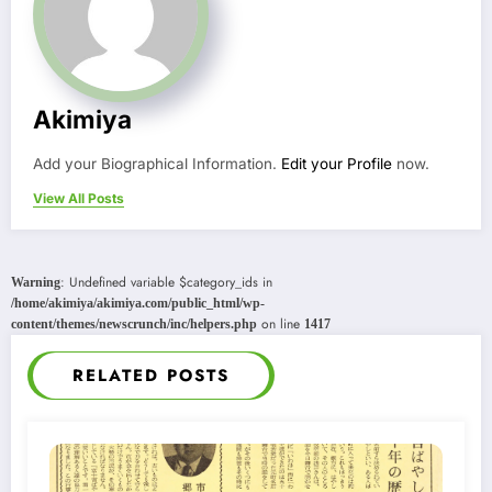
Akimiya
Add your Biographical Information.
Edit your Profile
now.
View All Posts
: Undefined variable $category_ids in
Warning
/home/akimiya/akimiya.com/public_html/wp-
on line
content/themes/newscrunch/inc/helpers.php
1417
RELATED POSTS