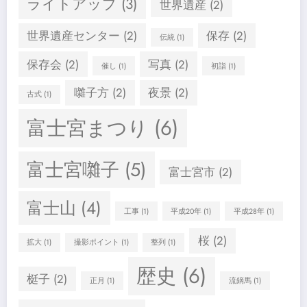
ライトアップ
(3)
世界遺産
(2)
世界遺産センター
(2)
保存
(2)
伝統
(1)
保存会
(2)
写真
(2)
催し
(1)
初詣
(1)
囃子方
(2)
夜景
(2)
古式
(1)
富士宮まつり
(6)
富士宮囃子
(5)
富士宮市
(2)
富士山
(4)
工事
(1)
平成20年
(1)
平成28年
(1)
桜
(2)
拡大
(1)
撮影ポイント
(1)
整列
(1)
歴史
(6)
梃子
(2)
正月
(1)
流鏑馬
(1)