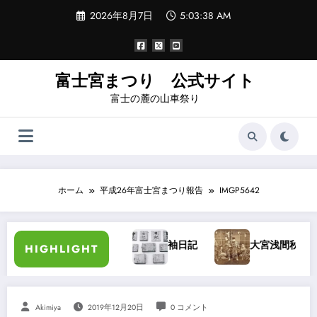
コ
2026年8月7日
5:03:38 AM
ン
テ
ン
ツ
へ
富士宮まつり 公式サイト
ス
富士の麓の山車祭り
キ
ッ
プ
ホーム
平成26年富士宮まつり報告
IMGP5642
藤長三郎氏講演
袖日記
大宮浅間秋祭り・大宮祭り
HIGHLIGHT
Akimiya
2019年12月20日
0 コメント