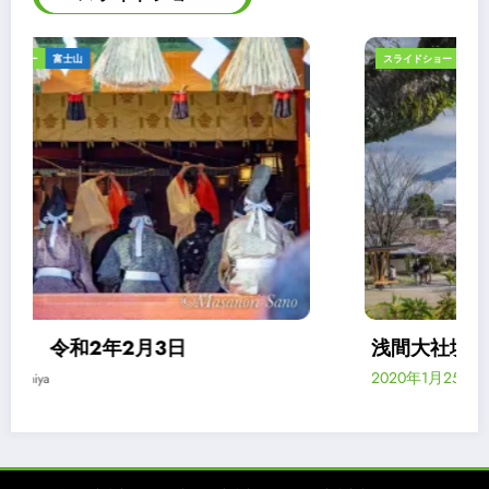
スライドショー
富士山
案内
浅間大社境内の富士山ビューポイント
2020年1月25日
akimiya