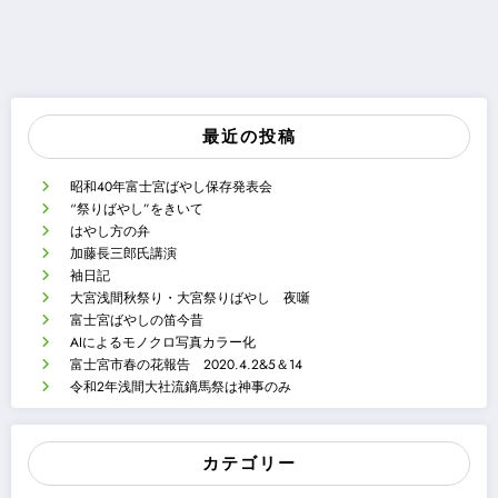
最近の投稿
昭和40年富士宮ばやし保存発表会
“祭りばやし”をきいて
はやし方の弁
加藤長三郎氏講演
袖日記
大宮浅間秋祭り・大宮祭りばやし 夜噺
富士宮ばやしの笛今昔
AIによるモノクロ写真カラー化
富士宮市春の花報告 2020.4.2&5＆14
令和2年浅間大社流鏑馬祭は神事のみ
カテゴリー